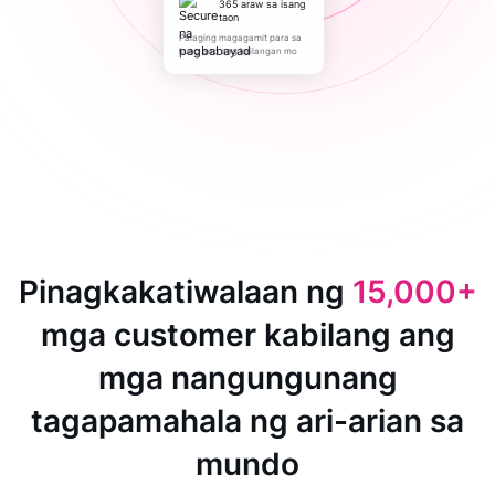
365 araw sa isang
taon
Palaging magagamit para sa
kung ano ang kailangan mo
Pinagkakatiwalaan ng
15,000+
mga customer kabilang ang
mga nangungunang
tagapamahala ng ari-arian sa
mundo