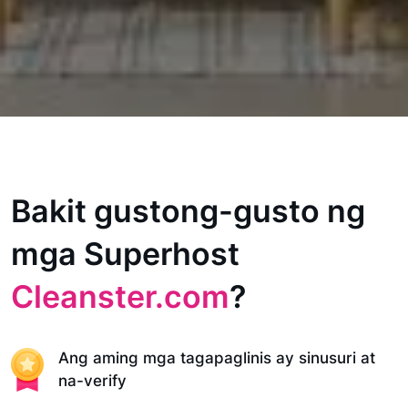
Bakit gustong-gusto ng
mga Superhost
Cleanster.com
?
Ang aming mga tagapaglinis ay sinusuri at
na-verify