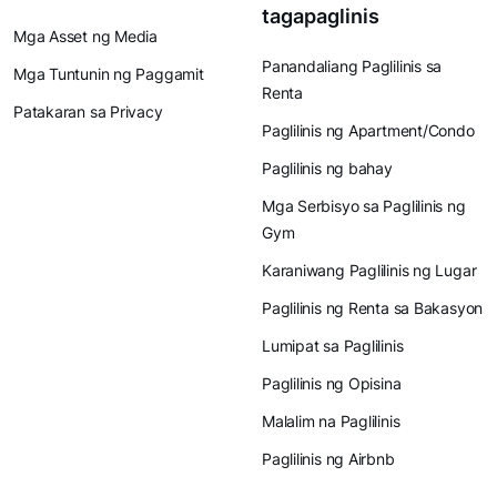
tagapaglinis
Mga Asset ng Media
Panandaliang Paglilinis sa
Mga Tuntunin ng Paggamit
Renta
Patakaran sa Privacy
Paglilinis ng Apartment/Condo
Paglilinis ng bahay
Mga Serbisyo sa Paglilinis ng
Gym
Karaniwang Paglilinis ng Lugar
Paglilinis ng Renta sa Bakasyon
Lumipat sa Paglilinis
Paglilinis ng Opisina
Malalim na Paglilinis
Paglilinis ng Airbnb