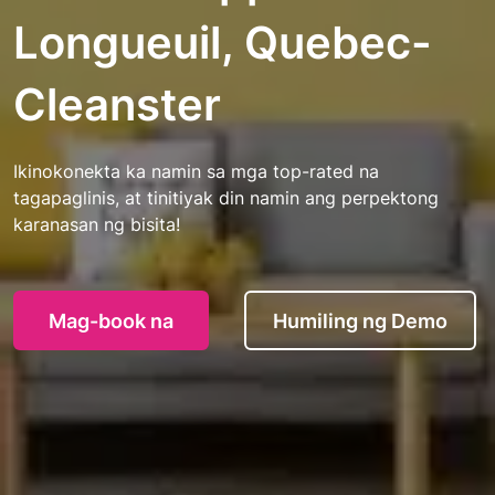
Longueuil, Quebec-
Cleanster
Ikinokonekta ka namin sa mga top-rated na
tagapaglinis, at tinitiyak din namin ang perpektong
karanasan ng bisita!
Mag-book na
Humiling ng Demo