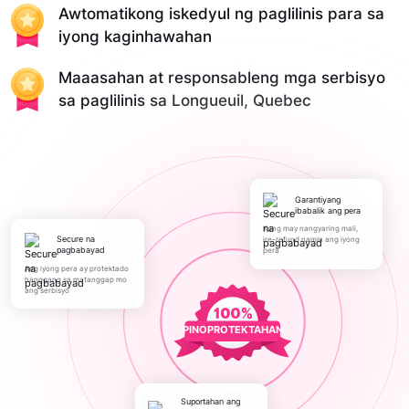
Awtomatikong iskedyul ng paglilinis para sa
iyong kaginhawahan
Maaasahan at responsableng mga serbisyo
sa paglilinis sa Longueuil, Quebec
Garantiyang
ibabalik ang pera
Kung may nangyaring mali,
Secure na
ire-refund namin ang iyong
pagbabayad
pera
Ang iyong pera ay protektado
hanggang sa matanggap mo
ang serbisyo
PINOPROTEKTAHAN
Suportahan ang