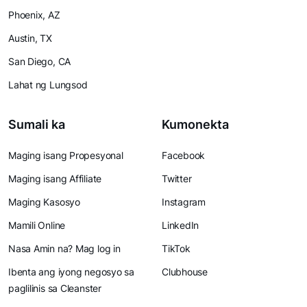
Phoenix, AZ
Austin, TX
San Diego, CA
Lahat ng Lungsod
Sumali ka
Kumonekta
Maging isang Propesyonal
Facebook
Maging isang Affiliate
Twitter
Maging Kasosyo
Instagram
Mamili Online
LinkedIn
Nasa Amin na? Mag log in
TikTok
Ibenta ang iyong negosyo sa
Clubhouse
paglilinis sa Cleanster