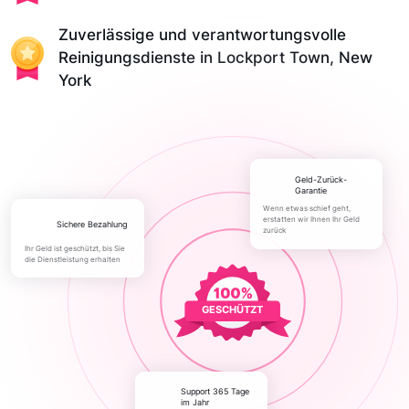
Zuverlässige und verantwortungsvolle
Reinigungsdienste in Lockport Town, New
York
Geld-Zurück-
Garantie
Wenn etwas schief geht,
erstatten wir Ihnen Ihr Geld
Sichere Bezahlung
zurück
Ihr Geld ist geschützt, bis Sie
die Dienstleistung erhalten
GESCHÜTZT
Support 365 Tage
im Jahr