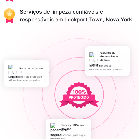
Serviços de limpeza confiáveis e
responsáveis em Lockport Town, Nova York
Garantia de
devolução de
dinheiro
Se algo der errado
pagamento seguro
devolveremos seu dinheiro
Seu dinheiro está protegido
até você receber o serviço
PROTEGIDO
Suporte 365 dias
por ano
Sempre disponível para o que
você precisa