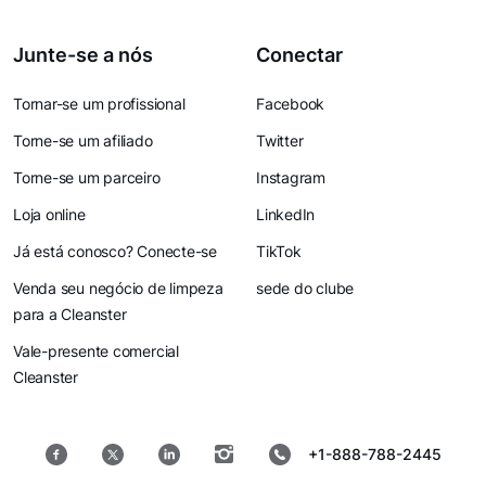
Junte-se a nós
Conectar
Tornar-se um profissional
Facebook
Torne-se um afiliado
Twitter
Torne-se um parceiro
Instagram
Loja online
LinkedIn
Já está conosco? Conecte-se
TikTok
Venda seu negócio de limpeza
sede do clube
para a Cleanster
Vale-presente comercial
Cleanster
+1-888-788-2445