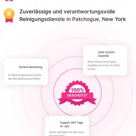
Zuverlässige und verantwortungsvolle
Reinigungsdienste in Patchogue, New York
Geld-Zurück-
Garantie
Wenn etwas schief geht,
erstatten wir Ihnen Ihr Geld
Sichere Bezahlung
zurück
Ihr Geld ist geschützt, bis Sie
die Dienstleistung erhalten
GESCHÜTZT
Support 365 Tage
im Jahr
Immer verfügbar für das, was
Sie brauchen