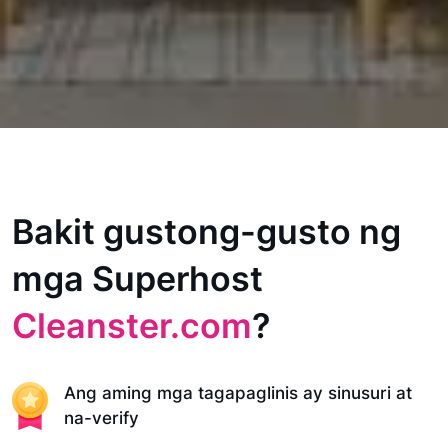
Bakit gustong-gusto ng
mga Superhost
Cleanster.com
?
Ang aming mga tagapaglinis ay sinusuri at
na-verify