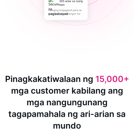
365 araw sa isang
taon
Palaging magagamit para sa
kung ano ang kailangan mo
Pinagkakatiwalaan ng
15,000+
mga customer kabilang ang
mga nangungunang
tagapamahala ng ari-arian sa
mundo