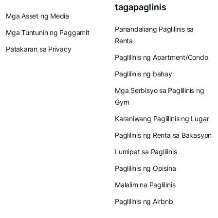
tagapaglinis
Mga Asset ng Media
Panandaliang Paglilinis sa
Mga Tuntunin ng Paggamit
Renta
Patakaran sa Privacy
Paglilinis ng Apartment/Condo
Paglilinis ng bahay
Mga Serbisyo sa Paglilinis ng
Gym
Karaniwang Paglilinis ng Lugar
Paglilinis ng Renta sa Bakasyon
Lumipat sa Paglilinis
Paglilinis ng Opisina
Malalim na Paglilinis
Paglilinis ng Airbnb