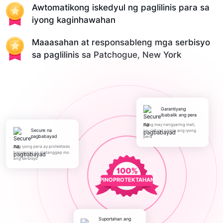
Awtomatikong iskedyul ng paglilinis para sa
iyong kaginhawahan
Maaasahan at responsableng mga serbisyo
sa paglilinis sa Patchogue, New York
Garantiyang
ibabalik ang pera
Kung may nangyaring mali,
Secure na
ire-refund namin ang iyong
pagbabayad
pera
Ang iyong pera ay protektado
hanggang sa matanggap mo
ang serbisyo
PINOPROTEKTAHAN
Suportahan ang