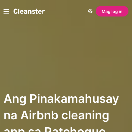
Mag log in
Ang Pinakamahusay
na Airbnb cleaning
app sa Patchogue,