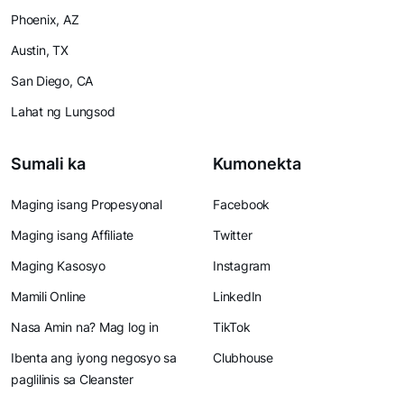
Phoenix, AZ
Austin, TX
San Diego, CA
Lahat ng Lungsod
Sumali ka
Kumonekta
Maging isang Propesyonal
Facebook
Maging isang Affiliate
Twitter
Maging Kasosyo
Instagram
Mamili Online
LinkedIn
Nasa Amin na? Mag log in
TikTok
Ibenta ang iyong negosyo sa
Clubhouse
paglilinis sa Cleanster