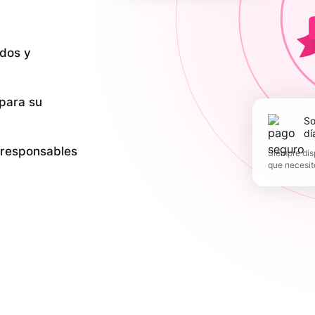
dos y
 para su
Soporte los 365
dí
y responsables
Siempre dis
que necesit