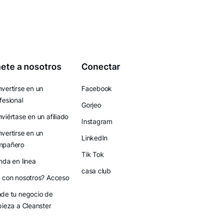
ete a nosotros
Conectar
vertirse en un
Facebook
fesional
Gorjeo
viértase en un afiliado
Instagram
vertirse en un
LinkedIn
mpañero
Tik Tok
nda en linea
casa club
 con nosotros? Acceso
de tu negocio de
pieza a Cleanster