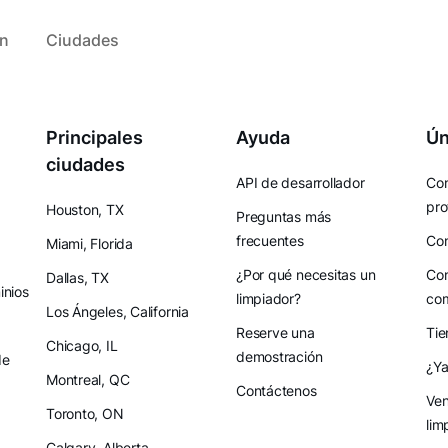
ón
Ciudades
Principales
Ayuda
Ún
ciudades
API de desarrollador
Con
pro
Houston, TX
Preguntas más
frecuentes
Con
Miami, Florida
¿Por qué necesitas un
Con
Dallas, TX
nios
limpiador?
co
Los Ángeles, California
Reserve una
Tie
Chicago, IL
demostración
de
¿Ya
Montreal, QC
Contáctenos
Ven
Toronto, ON
lim
Calgary, Alberta