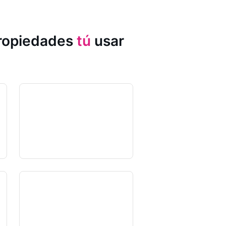
propiedades
tú
usar