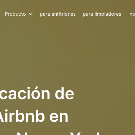
Producto
para anfitriones
para limpiadores
in
icación de
Airbnb en