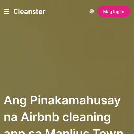
Mag log in
Ang Pinakamahusay
na Airbnb cleaning
app sa Manlius Town,