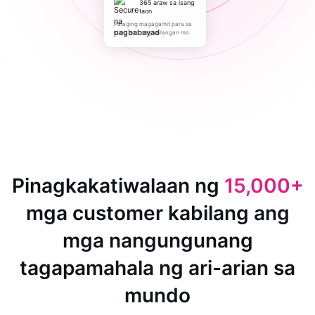
365 araw sa isang
taon
Palaging magagamit para sa
kung ano ang kailangan mo
Pinagkakatiwalaan ng
15,000+
mga customer kabilang ang
mga nangungunang
tagapamahala ng ari-arian sa
mundo