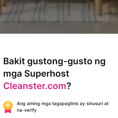
Bakit gustong-gusto ng
mga Superhost
Cleanster.com
?
Ang aming mga tagapaglinis ay sinusuri at
na-verify