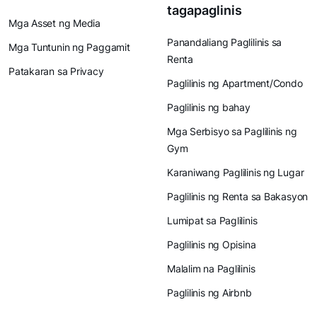
tagapaglinis
Mga Asset ng Media
Panandaliang Paglilinis sa
Mga Tuntunin ng Paggamit
Renta
Patakaran sa Privacy
Paglilinis ng Apartment/Condo
Paglilinis ng bahay
Mga Serbisyo sa Paglilinis ng
Gym
Karaniwang Paglilinis ng Lugar
Paglilinis ng Renta sa Bakasyon
Lumipat sa Paglilinis
Paglilinis ng Opisina
Malalim na Paglilinis
Paglilinis ng Airbnb