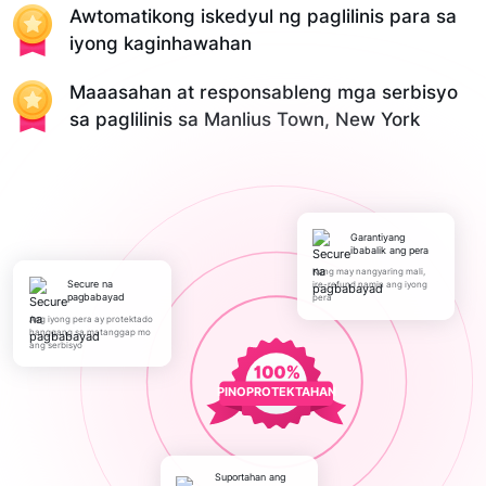
Awtomatikong iskedyul ng paglilinis para sa
iyong kaginhawahan
Maaasahan at responsableng mga serbisyo
sa paglilinis sa Manlius Town, New York
Garantiyang
ibabalik ang pera
Kung may nangyaring mali,
Secure na
ire-refund namin ang iyong
pagbabayad
pera
Ang iyong pera ay protektado
hanggang sa matanggap mo
ang serbisyo
PINOPROTEKTAHAN
Suportahan ang