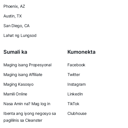
Phoenix, AZ
Austin, TX
San Diego, CA
Lahat ng Lungsod
Sumali ka
Kumonekta
Maging isang Propesyonal
Facebook
Maging isang Affiliate
Twitter
Maging Kasosyo
Instagram
Mamili Online
LinkedIn
Nasa Amin na? Mag log in
TikTok
Ibenta ang iyong negosyo sa
Clubhouse
paglilinis sa Cleanster