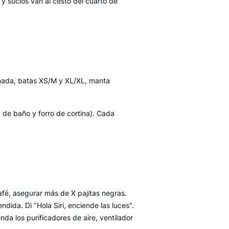
y sucios van al cesto del cuarto de
ohada, batas XS/M y XL/XL, manta
 de baño y forro de cortina). Cada
afé, asegurar más de X pajitas negras.
endida. Di "Hola Siri, enciende las luces".
enda los purificadores de aire, ventilador