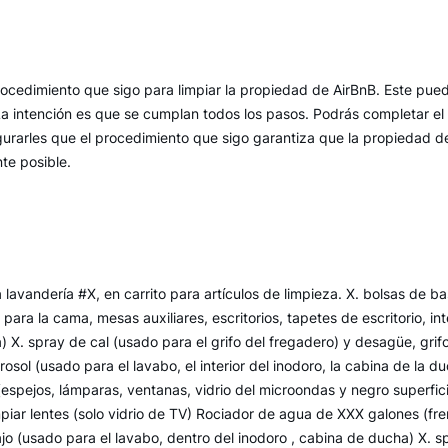
procedimiento que sigo para limpiar la propiedad de AirBnB. Este pue
a intención es que se cumplan todos los pasos. Podrás completar el
urarles que el procedimiento que sigo garantiza que la propiedad 
te posible.
a lavandería #X, en carrito para artículos de limpieza. X. bolsas de
 para la cama, mesas auxiliares, escritorios, tapetes de escritorio, int
na) X. spray de cal (usado para el grifo del fregadero) y desagüe, gri
rosol (usado para el lavabo, el interior del inodoro, la cabina de la d
(espejos, lámparas, ventanas, vidrio del microondas y negro superficie
mpiar lentes (solo vidrio de TV) Rociador de agua de XXX galones (fren
ajo (usado para el lavabo, dentro del inodoro , cabina de ducha) X. s