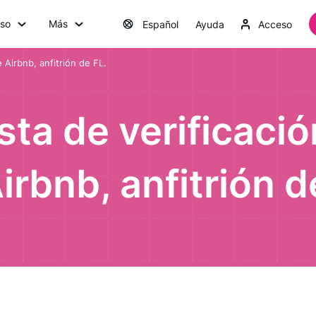
uso
Más
Español
Ayuda
Acceso
e Airbnb, anfitrión de FL.
lista de verificaci
irbnb, anfitrión d