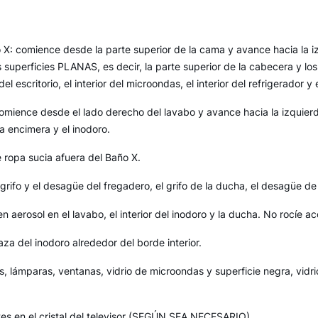
o X: comience desde la parte superior de la cama y avance hacia la izq
as superficies PLANAS, es decir, la parte superior de la cabecera y los
del escritorio, el interior del microondas, el interior del refrigerador y
Comience desde el lado derecho del lavabo y avance hacia la izquierd
la encimera y el inodoro.
e ropa sucia afuera del Baño X.
 grifo y el desagüe del fregadero, el grifo de la ducha, el desagüe de
 en aerosol en el lavabo, el interior del inodoro y la ducha. No rocíe 
aza del inodoro alrededor del borde interior.
s, lámparas, ventanas, vidrio de microondas y superficie negra, vidri
ntes en el cristal del televisor (SEGÚN SEA NECESARIO)