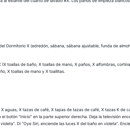
a al estante del cuarto de lavado #X. Los paños de limpieza blancos 
el Dormitorio X (edredón, sábana, sábana ajustable, funda de alm
(X toallas de baño, X toallas de mano, X paños, X alfombras, cortina
ño, X toallas de mano y X toallitas.
r X aguas, X tazas de café, X tapas de tazas de café, X tazas K de c
n el botón "Inicio" en la parte superior derecha. Deja la televisión enc
 violeta". Di "Oye Siri, enciende las luces X del baño en violeta". Enci