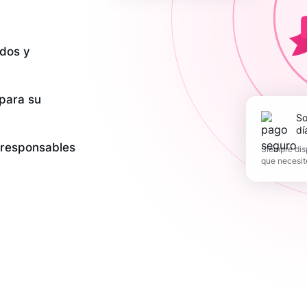
dos y
 para su
Soporte los 365
dí
y responsables
Siempre dis
que necesit