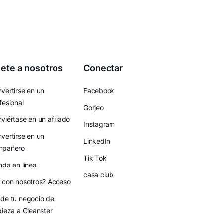
ete a nosotros
Conectar
vertirse en un
Facebook
fesional
Gorjeo
viértase en un afiliado
Instagram
vertirse en un
LinkedIn
mpañero
Tik Tok
nda en linea
casa club
 con nosotros? Acceso
de tu negocio de
pieza a Cleanster