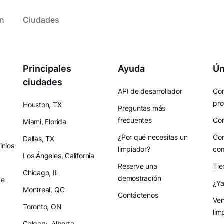
ón
Ciudades
Principales
Ayuda
Ún
ciudades
API de desarrollador
Con
pro
Houston, TX
Preguntas más
frecuentes
Con
Miami, Florida
¿Por qué necesitas un
Con
Dallas, TX
nios
limpiador?
co
Los Ángeles, California
Reserve una
Tie
Chicago, IL
demostración
de
¿Ya
Montreal, QC
Contáctenos
Ven
Toronto, ON
lim
Calgary, Alberta