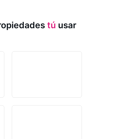
propiedades
tú
usar