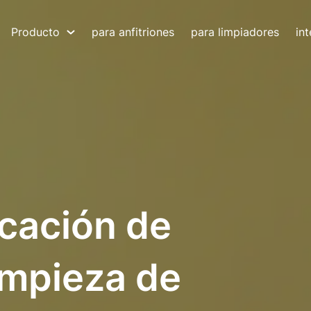
Producto
para anfitriones
para limpiadores
in
icación de
limpieza de