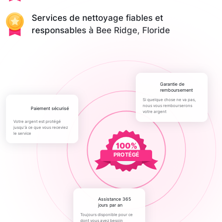
Services de nettoyage fiables et
responsables à Bee Ridge, Floride
Garantie de
remboursement
Si quelque chose ne va pas,
nous vous rembourserons
paiement sécurisé
votre argent
Votre argent est protégé
jusqu'à ce que vous receviez
le service
PROTÉGÉ
Assistance 365
jours par an
Toujours disponible pour ce
dont vous avez besoin