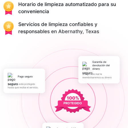
Horario de limpieza automatizado para su
conveniencia
Servicios de limpieza confiables y
responsables en Abernathy, Texas
Garantía de
devolución del
dinero
Si algo sale mal le
pago seguro
reembolsaremos su dinero
Su dinero está protegido
hasta que reciba el servicio.
PROTEGIDO