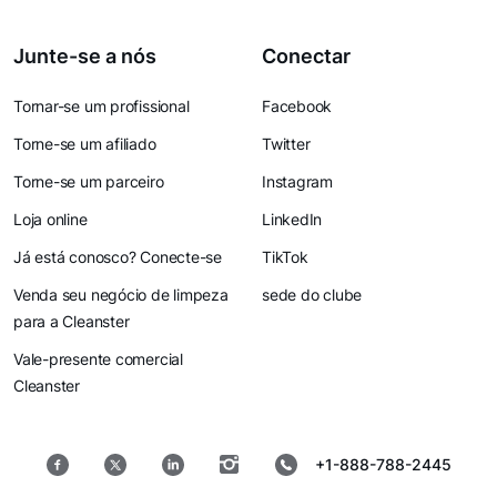
Junte-se a nós
Conectar
Tornar-se um profissional
Facebook
Torne-se um afiliado
Twitter
Torne-se um parceiro
Instagram
Loja online
LinkedIn
Já está conosco? Conecte-se
TikTok
Venda seu negócio de limpeza
sede do clube
para a Cleanster
Vale-presente comercial
Cleanster
+1-888-788-2445