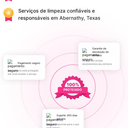
Serviços de limpeza confiáveis e
responsáveis em Abernathy, Texas
Garantia de
devolução de
dinheiro
Se algo der errado
pagamento seguro
devolveremos seu dinheiro
Seu dinheiro está protegido
até você receber o serviço
PROTEGIDO
Suporte 365 dias
por ano
Sempre disponível para o que
você precisa