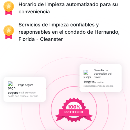
Horario de limpieza automatizado para su
conveniencia
Servicios de limpieza confiables y
responsables en el condado de Hernando,
Florida - Cleanster
Garantía de
devolución del
dinero
Si algo sale mal le
pago seguro
reembolsaremos su dinero
Su dinero está protegido
hasta que reciba el servicio.
PROTEGIDO