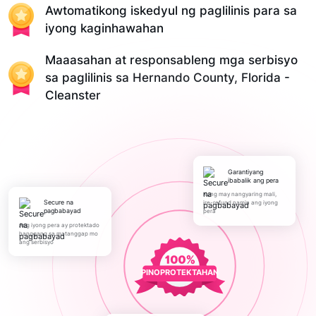
Awtomatikong iskedyul ng paglilinis para sa
iyong kaginhawahan
Maaasahan at responsableng mga serbisyo
sa paglilinis sa Hernando County, Florida -
Cleanster
Garantiyang
ibabalik ang pera
Kung may nangyaring mali,
Secure na
ire-refund namin ang iyong
pagbabayad
pera
Ang iyong pera ay protektado
hanggang sa matanggap mo
ang serbisyo
PINOPROTEKTAHAN