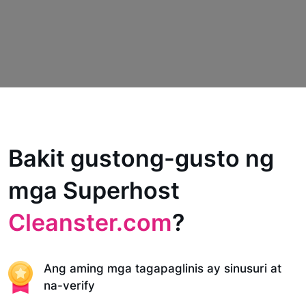
Bakit gustong-gusto ng
mga Superhost
Cleanster.com
?
Ang aming mga tagapaglinis ay sinusuri at
na-verify