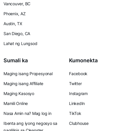
Vancouver, BC
Phoenix, AZ
Austin, TX
San Diego, CA
Lahat ng Lungsod
Sumali ka
Kumonekta
Maging isang Propesyonal
Facebook
Maging isang Affiliate
Twitter
Maging Kasosyo
Instagram
Mamili Online
LinkedIn
Nasa Amin na? Mag log in
TikTok
Ibenta ang iyong negosyo sa
Clubhouse
paglilinis sa Cleanster