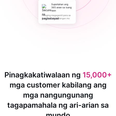
Suportahan ang
365 araw sa isang
taon
Palaging magagamit para sa
kung ano ang kailangan mo
Pinagkakatiwalaan ng
15,000+
mga customer kabilang ang
mga nangungunang
tagapamahala ng ari-arian sa
mundo