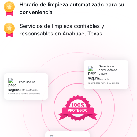
Horario de limpieza automatizado para su
conveniencia
Servicios de limpieza confiables y
responsables en Anahuac, Texas.
Garantía de
devolución del
dinero
Si algo sale mal le
pago seguro
reembolsaremos su dinero
Su dinero está protegido
hasta que reciba el servicio.
PROTEGIDO