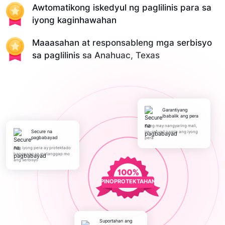
Awtomatikong iskedyul ng paglilinis para sa
iyong kaginhawahan
Maaasahan at responsableng mga serbisyo
sa paglilinis sa Anahuac, Texas
Garantiyang
ibabalik ang pera
Kung may nangyaring mali,
Secure na
ire-refund namin ang iyong
pagbabayad
pera
Ang iyong pera ay protektado
hanggang sa matanggap mo
ang serbisyo
PINOPROTEKTAHAN
Suportahan ang