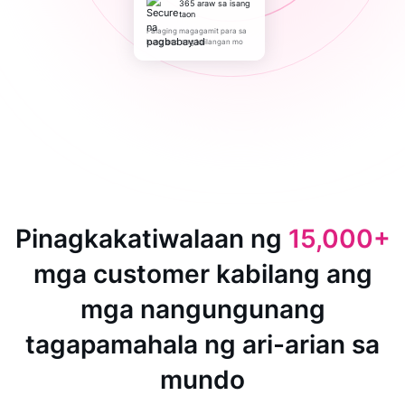
365 araw sa isang
taon
Palaging magagamit para sa
kung ano ang kailangan mo
Pinagkakatiwalaan ng
15,000+
mga customer kabilang ang
mga nangungunang
tagapamahala ng ari-arian sa
mundo