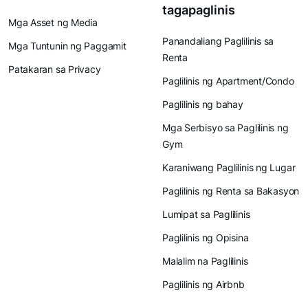
tagapaglinis
Mga Asset ng Media
Panandaliang Paglilinis sa
Mga Tuntunin ng Paggamit
Renta
Patakaran sa Privacy
Paglilinis ng Apartment/Condo
Paglilinis ng bahay
Mga Serbisyo sa Paglilinis ng
Gym
Karaniwang Paglilinis ng Lugar
Paglilinis ng Renta sa Bakasyon
Lumipat sa Paglilinis
Paglilinis ng Opisina
Malalim na Paglilinis
Paglilinis ng Airbnb