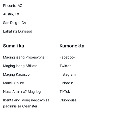
Phoenix, AZ
Austin, TX
San Diego, CA
Lahat ng Lungsod
Sumali ka
Kumonekta
Maging isang Propesyonal
Facebook
Maging isang Affiliate
Twitter
Maging Kasosyo
Instagram
Mamili Online
LinkedIn
Nasa Amin na? Mag log in
TikTok
Ibenta ang iyong negosyo sa
Clubhouse
paglilinis sa Cleanster