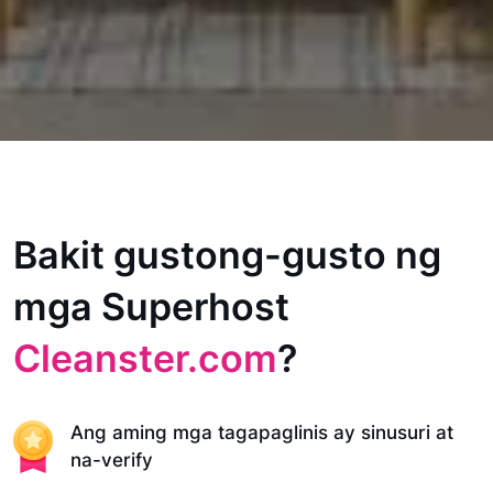
Bakit gustong-gusto ng
mga Superhost
Cleanster.com
?
Ang aming mga tagapaglinis ay sinusuri at
na-verify