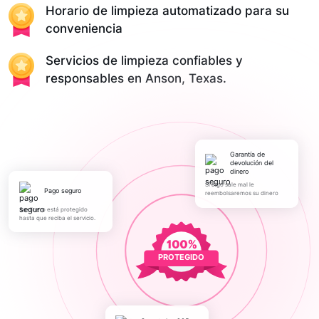
Horario de limpieza automatizado para su
conveniencia
Servicios de limpieza confiables y
responsables en Anson, Texas.
Garantía de
devolución del
dinero
Si algo sale mal le
pago seguro
reembolsaremos su dinero
Su dinero está protegido
hasta que reciba el servicio.
PROTEGIDO