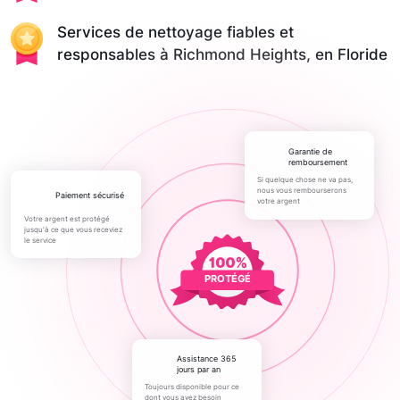
Services de nettoyage fiables et
responsables à Richmond Heights, en Floride
Garantie de
remboursement
Si quelque chose ne va pas,
nous vous rembourserons
paiement sécurisé
votre argent
Votre argent est protégé
jusqu'à ce que vous receviez
le service
PROTÉGÉ
Assistance 365
jours par an
Toujours disponible pour ce
dont vous avez besoin