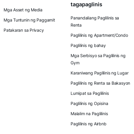
tagapaglinis
Mga Asset ng Media
Panandaliang Paglilinis sa
Mga Tuntunin ng Paggamit
Renta
Patakaran sa Privacy
Paglilinis ng Apartment/Condo
Paglilinis ng bahay
Mga Serbisyo sa Paglilinis ng
Gym
Karaniwang Paglilinis ng Lugar
Paglilinis ng Renta sa Bakasyon
Lumipat sa Paglilinis
Paglilinis ng Opisina
Malalim na Paglilinis
Paglilinis ng Airbnb