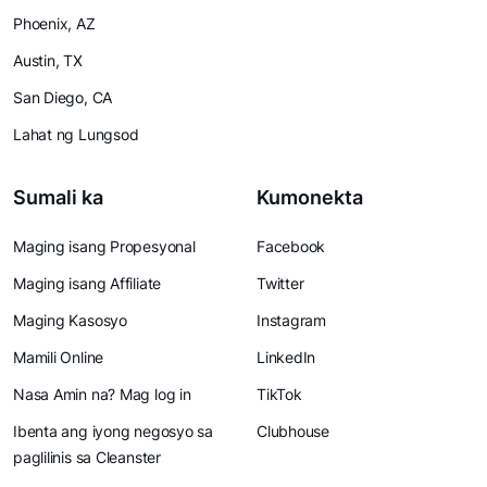
Phoenix, AZ
Austin, TX
San Diego, CA
Lahat ng Lungsod
Sumali ka
Kumonekta
Maging isang Propesyonal
Facebook
Maging isang Affiliate
Twitter
Maging Kasosyo
Instagram
Mamili Online
LinkedIn
Nasa Amin na? Mag log in
TikTok
Ibenta ang iyong negosyo sa
Clubhouse
paglilinis sa Cleanster