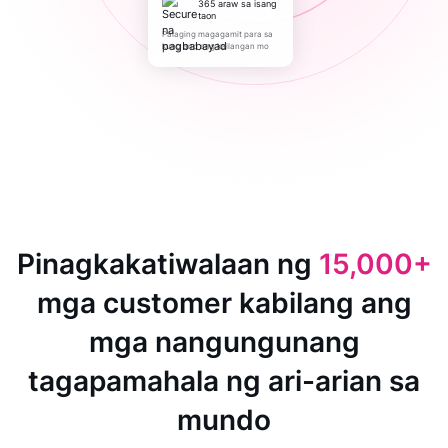
365 araw sa isang
taon
Palaging magagamit para sa
kung ano ang kailangan mo
Pinagkakatiwalaan ng
15,000+
mga customer kabilang ang
mga nangungunang
tagapamahala ng ari-arian sa
mundo