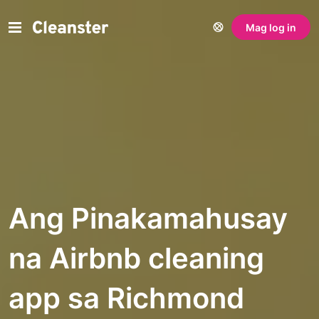
Mag log in
Ang Pinakamahusay
na Airbnb cleaning
app sa Richmond