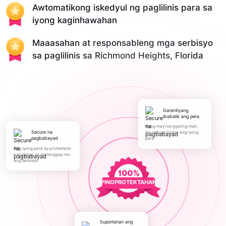
Awtomatikong iskedyul ng paglilinis para sa
iyong kaginhawahan
Maaasahan at responsableng mga serbisyo
sa paglilinis sa Richmond Heights, Florida
Garantiyang
ibabalik ang pera
Kung may nangyaring mali,
Secure na
ire-refund namin ang iyong
pagbabayad
pera
Ang iyong pera ay protektado
hanggang sa matanggap mo
ang serbisyo
PINOPROTEKTAHAN
Suportahan ang