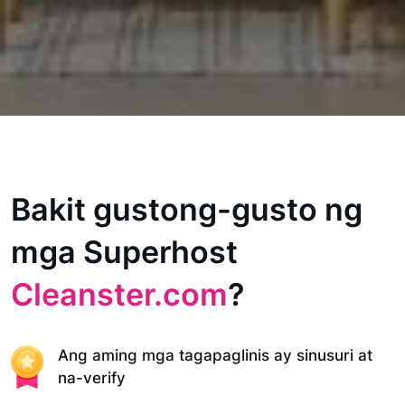
Bakit gustong-gusto ng
mga Superhost
Cleanster.com
?
Ang aming mga tagapaglinis ay sinusuri at
na-verify