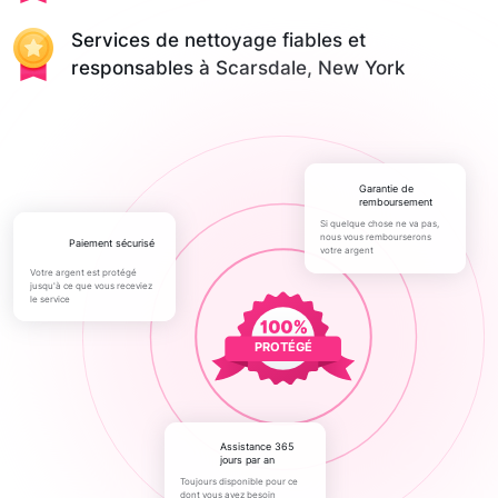
Services de nettoyage fiables et
responsables à Scarsdale, New York
Garantie de
remboursement
Si quelque chose ne va pas,
nous vous rembourserons
paiement sécurisé
votre argent
Votre argent est protégé
jusqu'à ce que vous receviez
le service
PROTÉGÉ
Assistance 365
jours par an
Toujours disponible pour ce
dont vous avez besoin