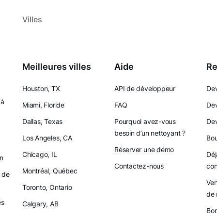
Villes
Meilleures villes
Aide
Re
Houston, TX
API de développeur
Dev
 à
Miami, Floride
FAQ
Dev
Dallas, Texas
Pourquoi avez-vous
Dev
besoin d’un nettoyant ?
Los Angeles, CA
Bou
Réserver une démo
Chicago, IL
Déj
on
Contactez-nous
con
Montréal, Québec
 de
Ven
Toronto, Ontario
de 
es
Calgary, AB
Bon