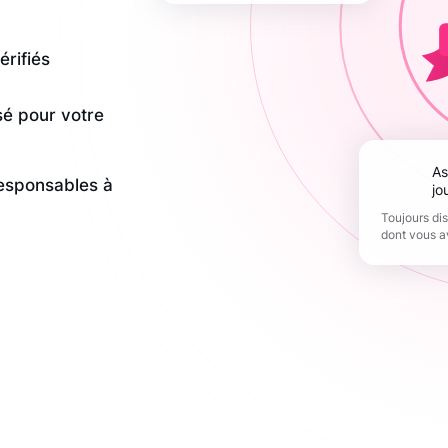
érifiés
sé pour votre
Assistance 365
responsables à
jo
Toujours di
dont vous a