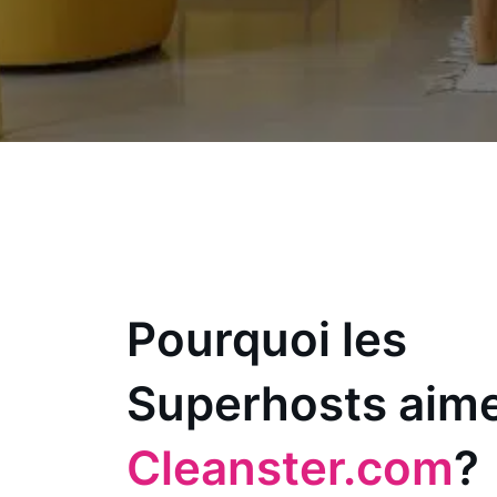
Pourquoi les
Superhosts aim
Cleanster.com
?