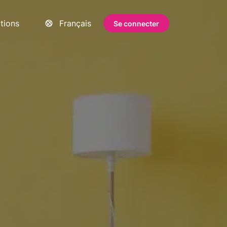
ations
Français
Se connecter