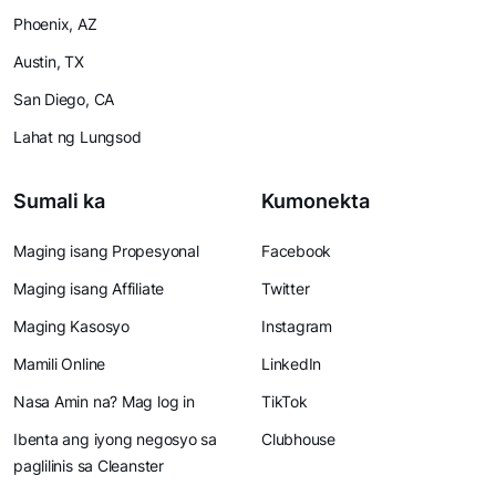
Phoenix, AZ
Austin, TX
San Diego, CA
Lahat ng Lungsod
Sumali ka
Kumonekta
Maging isang Propesyonal
Facebook
Maging isang Affiliate
Twitter
Maging Kasosyo
Instagram
Mamili Online
LinkedIn
Nasa Amin na? Mag log in
TikTok
Ibenta ang iyong negosyo sa
Clubhouse
paglilinis sa Cleanster