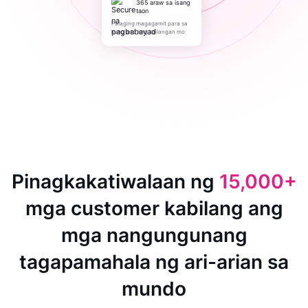
365 araw sa isang
taon
Palaging magagamit para sa
kung ano ang kailangan mo
Pinagkakatiwalaan ng
15,000+
mga customer kabilang ang
mga nangungunang
tagapamahala ng ari-arian sa
mundo