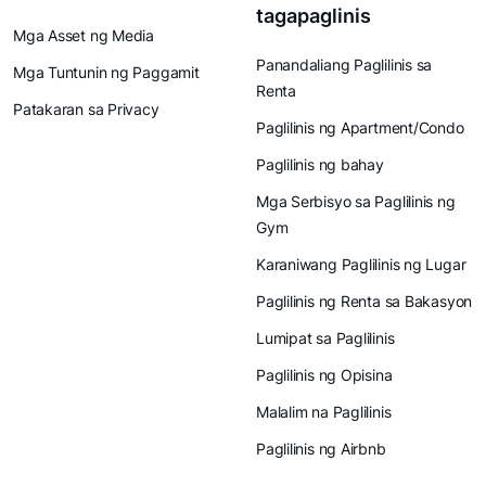
tagapaglinis
Mga Asset ng Media
Panandaliang Paglilinis sa
Mga Tuntunin ng Paggamit
Renta
Patakaran sa Privacy
Paglilinis ng Apartment/Condo
Paglilinis ng bahay
Mga Serbisyo sa Paglilinis ng
Gym
Karaniwang Paglilinis ng Lugar
Paglilinis ng Renta sa Bakasyon
Lumipat sa Paglilinis
Paglilinis ng Opisina
Malalim na Paglilinis
Paglilinis ng Airbnb