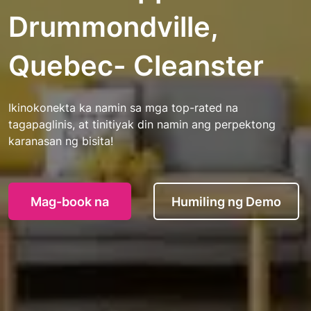
Drummondville,
Quebec- Cleanster
Ikinokonekta ka namin sa mga top-rated na
tagapaglinis, at tinitiyak din namin ang perpektong
karanasan ng bisita!
Mag-book na
Humiling ng Demo