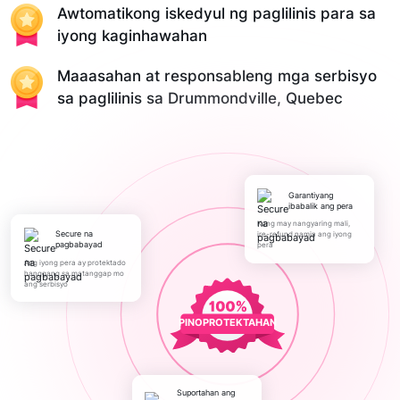
Awtomatikong iskedyul ng paglilinis para sa
iyong kaginhawahan
Maaasahan at responsableng mga serbisyo
sa paglilinis sa Drummondville, Quebec
Garantiyang
ibabalik ang pera
Kung may nangyaring mali,
Secure na
ire-refund namin ang iyong
pagbabayad
pera
Ang iyong pera ay protektado
hanggang sa matanggap mo
ang serbisyo
PINOPROTEKTAHAN
Suportahan ang