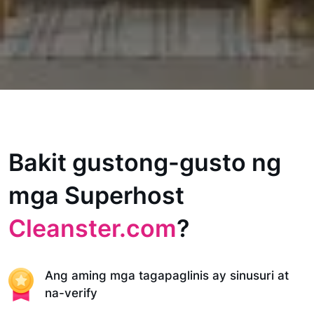
Bakit gustong-gusto ng
mga Superhost
Cleanster.com
?
Ang aming mga tagapaglinis ay sinusuri at
na-verify