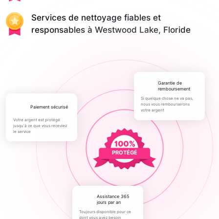
Services de nettoyage fiables et
responsables à Westwood Lake, Floride
Garantie de
remboursement
Si quelque chose ne va pas,
nous vous rembourserons
paiement sécurisé
votre argent
Votre argent est protégé
jusqu'à ce que vous receviez
le service
PROTÉGÉ
Assistance 365
jours par an
Toujours disponible pour ce
dont vous avez besoin