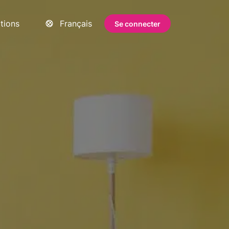
ations
Français
Se connecter