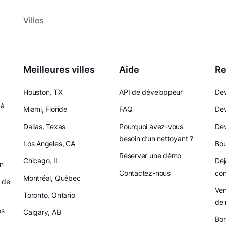
Villes
Meilleures villes
Aide
Re
Houston, TX
API de développeur
Dev
 à
Miami, Floride
FAQ
Dev
Dallas, Texas
Pourquoi avez-vous
Dev
besoin d’un nettoyant ?
Los Angeles, CA
Bou
Réserver une démo
Chicago, IL
Déj
on
Contactez-nous
con
Montréal, Québec
 de
Ven
Toronto, Ontario
de 
es
Calgary, AB
Bon