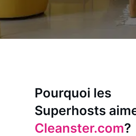
Pourquoi les
Superhosts aim
Cleanster.com
?