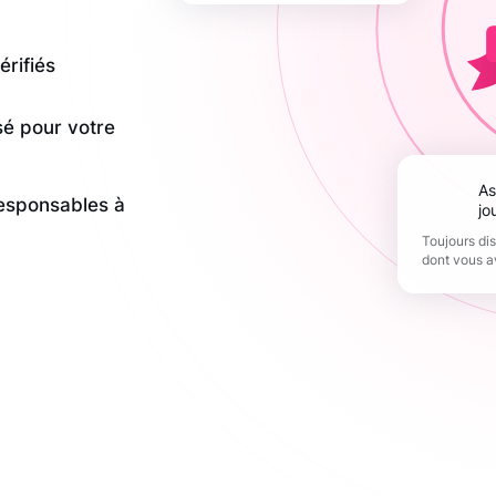
érifiés
sé pour votre
Assistance 365
responsables à
jo
Toujours di
dont vous a