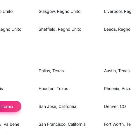
o Unito
Glasgow, Regno Unito
Liverpool, Re
Regno Unito
Sheffield, Regno Unito
Leeds, Regno
Dallas, Texas
Austin, Texas
is
Houston, Texas
Phoenix, Ariz
ifornia
San Jose, California
Denver, CO
y, va bene
San Francisco, California
Fort Worth, T