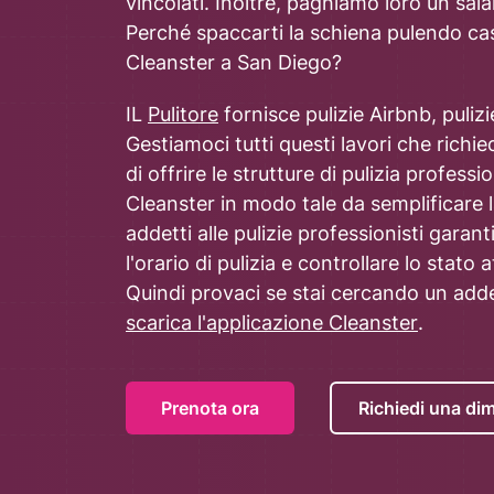
vincolati. Inoltre, paghiamo loro un sala
Perché spaccarti la schiena pulendo cas
Cleanster a San Diego?
IL
Pulitore
fornisce pulizie Airbnb, pulizi
Gestiamoci tutti questi lavori che rich
di offrire le strutture di pulizia profe
Cleanster in modo tale da semplificare la 
addetti alle pulizie professionisti gara
l'orario di pulizia e controllare lo stato
Quindi provaci se stai cercando un adde
scarica l'applicazione Cleanster
.
Prenota ora
Richiedi una di