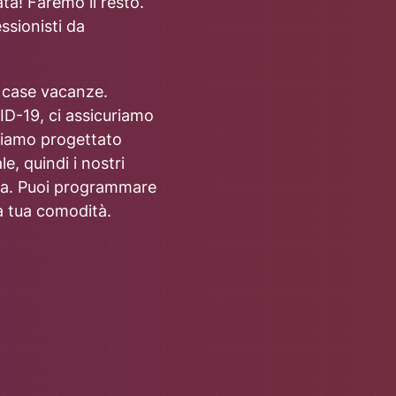
ata! Faremo il resto.
ssionisti da
di case vacanze.
ID-19, ci assicuriamo
bbiamo progettato
e, quindi i nostri
casa. Puoi programmare
 la tua comodità.