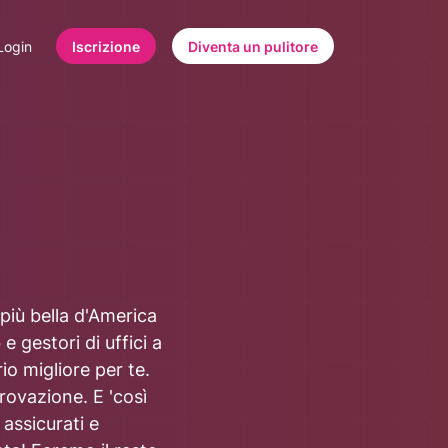
Login
Iscrizione
Diventa un pulitore
 più bella d'America
e gestori di uffici a
io migliore per te.
provazione. E 'così
 assicurati e