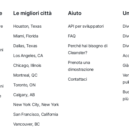
e
Le migliori città
Aiuto
Un
ve
Houston, Texas
API per sviluppatori
Div
Miami, Florida
FAQ
Div
Dallas, Texas
Perché hai bisogno di
Div
ni
Cleanster?
Los Angeles, CA
Acq
Prenota una
Chicago, Illinois
Già
dimostrazione
Montreal, QC
Ven
Contattaci
pul
Toronto, ON
ni
Buo
Calgary, AB
e
più
New York City, New York
San Francisco, California
Vancouver, BC