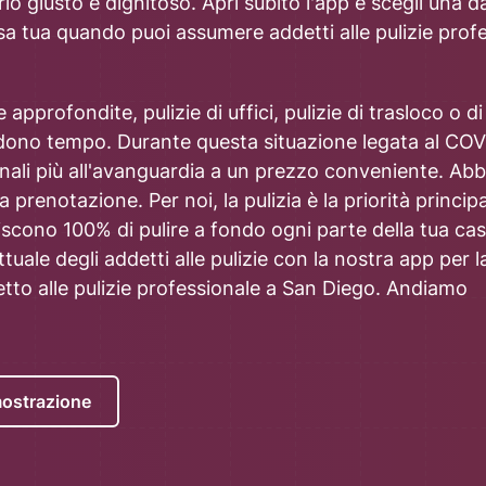
rio giusto e dignitoso. Apri subito l'app e scegli una d
a tua quando puoi assumere addetti alle pulizie profe
e approfondite, pulizie di uffici, pulizie di trasloco o 
iedono tempo. Durante questa situazione legata al COV
ssionali più all'avanguardia a un prezzo conveniente. A
prenotazione. Per noi, la pulizia è la priorità principal
ntiscono 100% di pulire a fondo ogni parte della tua 
 attuale degli addetti alle pulizie con la nostra app per
tto alle pulizie professionale a San Diego. Andiamo
mostrazione