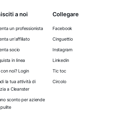
isciti a noi
Collegare
enta un professionista
Facebook
enta un'affiliato
Cinguettio
enta socio
Instagram
uista in linea
Linkedin
 con noi? Login
Tic toc
di la tua attività di
Circolo
izia a Cleanster
no sconto per aziende
 pulite