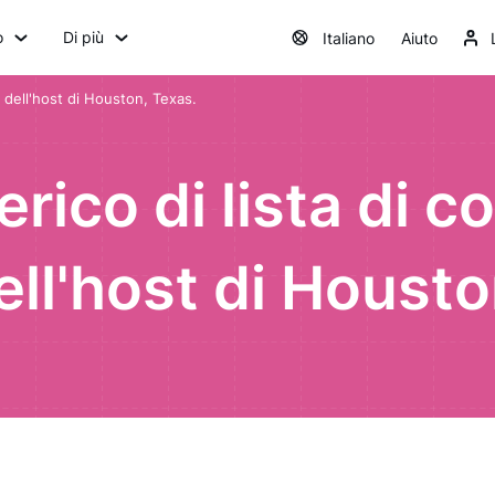
o
Di più
Italiano
Aiuto
a dell'host di Houston, Texas.
ico di lista di co
ell'host di Houst