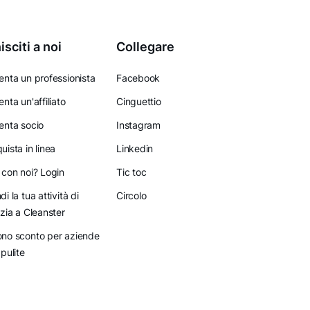
isciti a noi
Collegare
enta un professionista
Facebook
enta un'affiliato
Cinguettio
enta socio
Instagram
uista in linea
Linkedin
 con noi? Login
Tic toc
di la tua attività di
Circolo
izia a Cleanster
no sconto per aziende
 pulite