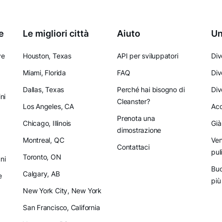
e
Le migliori città
Aiuto
Un
ve
Houston, Texas
API per sviluppatori
Div
Miami, Florida
FAQ
Div
Dallas, Texas
Perché hai bisogno di
Div
ni
Cleanster?
Los Angeles, CA
Acq
Prenota una
Chicago, Illinois
Già
dimostrazione
Montreal, QC
Ven
Contattaci
pul
Toronto, ON
ni
Buo
Calgary, AB
e
più
New York City, New York
San Francisco, California