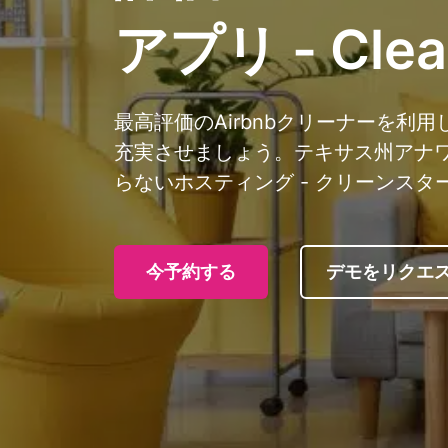
アプリ - Clea
最高評価のAirbnbクリーナーを利
充実させましょう。テキサス州アナ
らないホスティング - クリーンスタ
今予約する
デモをリクエ