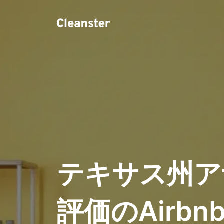
テキサス州ア
評価のAirb