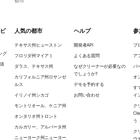
都市
ビ
人気の都市
ヘルプ
参
テキサス州ヒューストン
開発者API
プ
ング
フロリダ州マイアミ
よくある質問
ア
清
ダラス、テキサス州
なぜクリーナーが必要なの
パ
でしょうか?
カリフォルニア州ロサンゼ
オ
ルス
デモを予約する
す
イリノイ州シカゴ
お問い合わせ
イ
モントリオール、ケニア州
ク
Cl
オンタリオ州トロント
う
カルガリー、アルバータ州
ク
ニューヨーク州ニューヨー
ウ