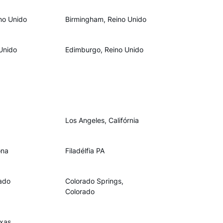
ino Unido
Birmingham, Reino Unido
Unido
Edimburgo, Reino Unido
Los Angeles, Califórnia
ona
Filadélfia PA
ado
Colorado Springs,
Colorado
exas