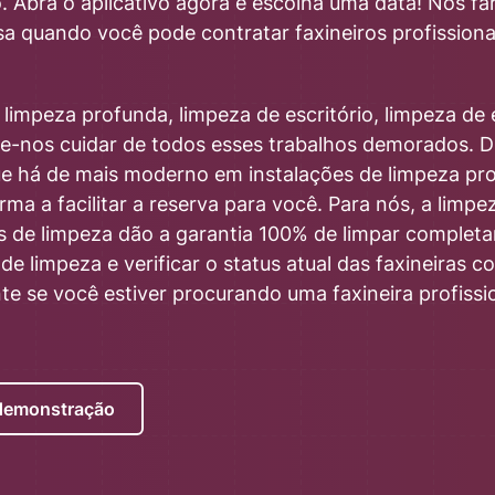
o. Abra o aplicativo agora e escolha uma data! Nós fa
a quando você pode contratar faxineiros profissiona
limpeza profunda, limpeza de escritório, limpeza de 
xe-nos cuidar de todos esses trabalhos demorados. D
e há de mais moderno em instalações de limpeza pro
ma a facilitar a reserva para você. Para nós, a limpez
ais de limpeza dão a garantia 100% de limpar comple
de limpeza e verificar o status atual das faxineiras c
e se você estiver procurando uma faxineira profissi
 demonstração