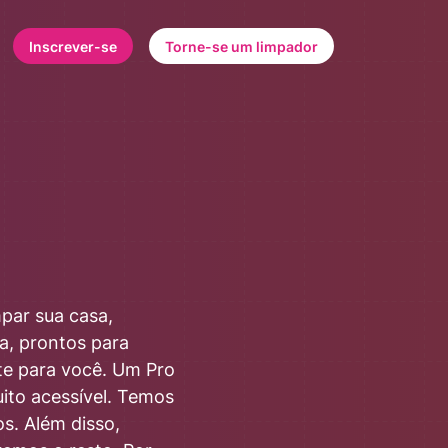
Inscrever-se
Torne-se um limpador
par sua casa,
a, prontos para
te para você. Um Pro
ito acessível.
Temos
s. Além disso,