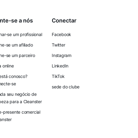
nte-se a nós
Conectar
nar-se um profissional
Facebook
ne-se um afiliado
Twitter
ne-se um parceiro
Instagram
a online
LinkedIn
está conosco?
TikTok
necte-se
sede do clube
da seu negócio de
peza para a Cleanster
e-presente comercial
anster