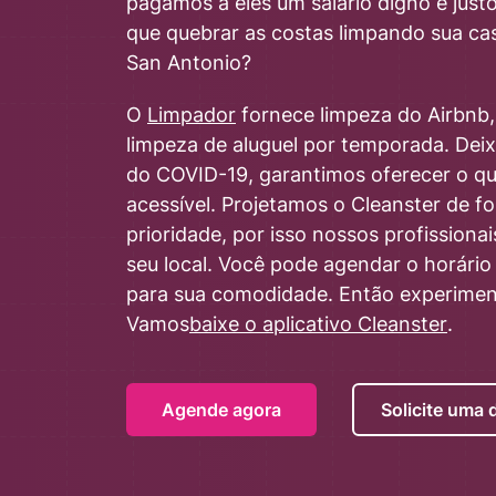
pagamos a eles um salário digno e just
que quebrar as costas limpando sua cas
San Antonio?
O
Limpador
fornece limpeza do Airbnb, 
limpeza de aluguel por temporada. Dei
do COVID-19, garantimos oferecer o qu
acessível. Projetamos o Cleanster de for
prioridade, por isso nossos profission
seu local. Você pode agendar o horário 
para sua comodidade. Então experiment
Vamos
baixe o aplicativo Cleanster
.
Agende agora
Solicite uma