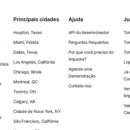
Principais cidades
Ajuda
Ju
Houston, Texas
API do desenvolvedor
Tor
e
Miami, Flórida
Perguntas frequentes
Tor
Dallas, Texas
Por que você precisa do
Tor
limpador?
Los Angeles, Califórnia
Loj
nios
Agende uma
Chicago, Illinois
Já 
Demonstração
Co
Montreal, QC
e
Contate-nos
Ven
Toronto, ON
lim
Calgary, AB
Val
Cidade de Nova York, NY
Cle
r
São Francisco, Califórnia