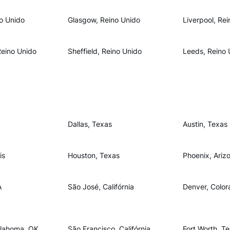
o Unido
Glasgow, Reino Unido
Liverpool, Re
Reino Unido
Sheffield, Reino Unido
Leeds, Reino 
Dallas, Texas
Austin, Texas
is
Houston, Texas
Phoenix, Ariz
A
São José, Califórnia
Denver, Color
lahoma, OK
São Francisco, Califórnia
Fort Worth, T