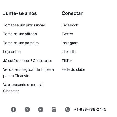
Junte-se a nós
Conectar
Tornar-se um profissional
Facebook
Torne-se um afiliado
Twitter
Torne-se um parceiro
Instagram
Loja online
LinkedIn
Já está conosco? Conecte-se
TikTok
Venda seu negócio de limpeza
sede do clube
para a Cleanster
Vale-presente comercial
Cleanster
+1-888-788-2445