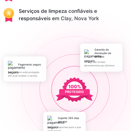
Serviços de limpeza confiáveis e
responsáveis em Clay, Nova York
Garantia de
devolução de
dinheiro
Se algo der errado
pagamento seguro
devolveremos seu dinheiro
Seu dinheiro está protegido
até você receber o serviço
PROTEGIDO
Suporte 365 dias
por ano
Sempre disponível para o que
você precisa