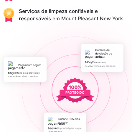
Serviços de limpeza confiáveis e
responsáveis em Mount Pleasant New York
Garantia de
devolução de
dinheiro
Se algo der errado
pagamento seguro
devolveremos seu dinheiro
Seu dinheiro está protegido
até você receber o serviço
PROTEGIDO
Suporte 365 dias
por ano
Sempre disponível para o que
você precisa