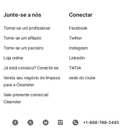
Junte-se a nós
Conectar
Tornar-se um profissional
Facebook
Torne-se um afiliado
Twitter
Torne-se um parceiro
Instagram
Loja online
LinkedIn
Já está conosco? Conecte-se
TikTok
Venda seu negócio de limpeza
sede do clube
para a Cleanster
Vale-presente comercial
Cleanster
+1-888-788-2445