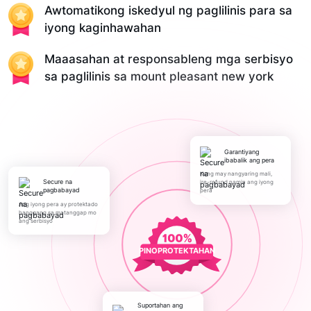
Awtomatikong iskedyul ng paglilinis para sa
iyong kaginhawahan
Maaasahan at responsableng mga serbisyo
sa paglilinis sa mount pleasant new york
Garantiyang
ibabalik ang pera
Kung may nangyaring mali,
Secure na
ire-refund namin ang iyong
pagbabayad
pera
Ang iyong pera ay protektado
hanggang sa matanggap mo
ang serbisyo
PINOPROTEKTAHAN
Suportahan ang