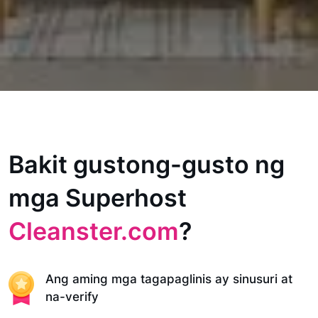
Bakit gustong-gusto ng
mga Superhost
Cleanster.com
?
Ang aming mga tagapaglinis ay sinusuri at
na-verify