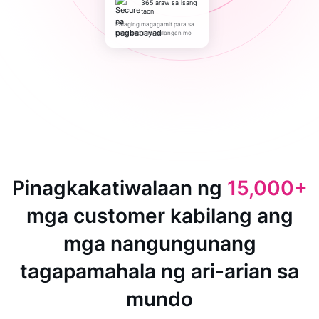
365 araw sa isang
taon
Palaging magagamit para sa
kung ano ang kailangan mo
Pinagkakatiwalaan ng
15,000+
mga customer kabilang ang
mga nangungunang
tagapamahala ng ari-arian sa
mundo