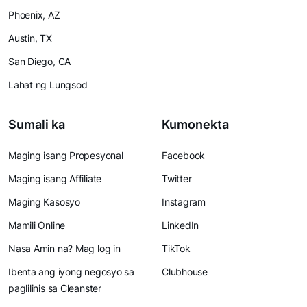
Phoenix, AZ
Austin, TX
San Diego, CA
Lahat ng Lungsod
Sumali ka
Kumonekta
Maging isang Propesyonal
Facebook
Maging isang Affiliate
Twitter
Maging Kasosyo
Instagram
Mamili Online
LinkedIn
Nasa Amin na? Mag log in
TikTok
Ibenta ang iyong negosyo sa
Clubhouse
paglilinis sa Cleanster