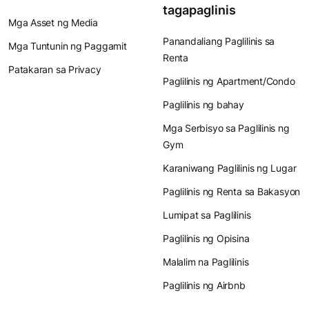
tagapaglinis
Mga Asset ng Media
Panandaliang Paglilinis sa
Mga Tuntunin ng Paggamit
Renta
Patakaran sa Privacy
Paglilinis ng Apartment/Condo
Paglilinis ng bahay
Mga Serbisyo sa Paglilinis ng
Gym
Karaniwang Paglilinis ng Lugar
Paglilinis ng Renta sa Bakasyon
Lumipat sa Paglilinis
Paglilinis ng Opisina
Malalim na Paglilinis
Paglilinis ng Airbnb