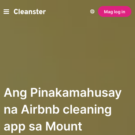
Mag log in
Ang Pinakamahusay
na Airbnb cleaning
app sa Mount