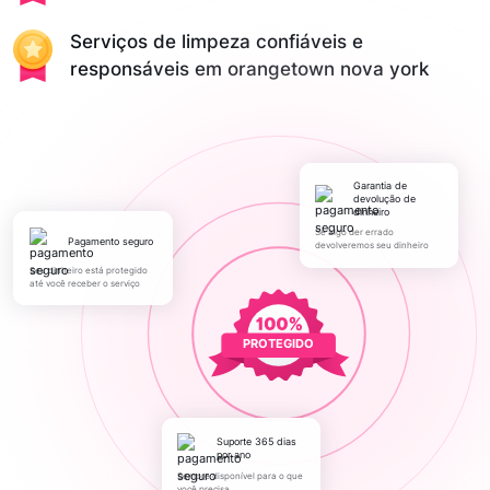
Serviços de limpeza confiáveis e
responsáveis em orangetown nova york
Garantia de
devolução de
dinheiro
Se algo der errado
pagamento seguro
devolveremos seu dinheiro
Seu dinheiro está protegido
até você receber o serviço
PROTEGIDO
Suporte 365 dias
por ano
Sempre disponível para o que
você precisa