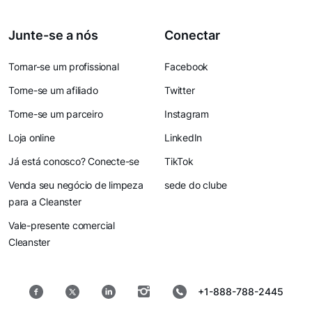
Junte-se a nós
Conectar
Tornar-se um profissional
Facebook
Torne-se um afiliado
Twitter
Torne-se um parceiro
Instagram
Loja online
LinkedIn
Já está conosco? Conecte-se
TikTok
Venda seu negócio de limpeza
sede do clube
para a Cleanster
Vale-presente comercial
Cleanster
+1-888-788-2445