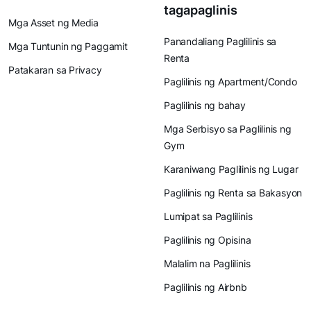
tagapaglinis
Mga Asset ng Media
Panandaliang Paglilinis sa
Mga Tuntunin ng Paggamit
Renta
Patakaran sa Privacy
Paglilinis ng Apartment/Condo
Paglilinis ng bahay
Mga Serbisyo sa Paglilinis ng
Gym
Karaniwang Paglilinis ng Lugar
Paglilinis ng Renta sa Bakasyon
Lumipat sa Paglilinis
Paglilinis ng Opisina
Malalim na Paglilinis
Paglilinis ng Airbnb