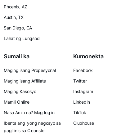
Phoenix, AZ
Austin, TX
San Diego, CA
Lahat ng Lungsod
Sumali ka
Kumonekta
Maging isang Propesyonal
Facebook
Maging isang Affiliate
Twitter
Maging Kasosyo
Instagram
Mamili Online
LinkedIn
Nasa Amin na? Mag log in
TikTok
Ibenta ang iyong negosyo sa
Clubhouse
paglilinis sa Cleanster