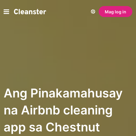
Mag log in
Ang Pinakamahusay
na Airbnb cleaning
app sa Chestnut