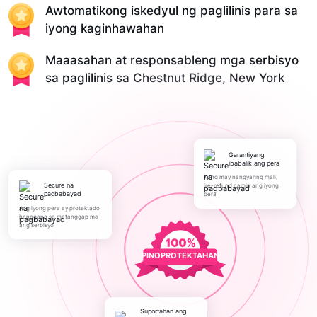
Awtomatikong iskedyul ng paglilinis para sa
iyong kaginhawahan
Maaasahan at responsableng mga serbisyo
sa paglilinis sa Chestnut Ridge, New York
Garantiyang
ibabalik ang pera
Kung may nangyaring mali,
Secure na
ire-refund namin ang iyong
pagbabayad
pera
Ang iyong pera ay protektado
hanggang sa matanggap mo
ang serbisyo
PINOPROTEKTAHAN
Suportahan ang