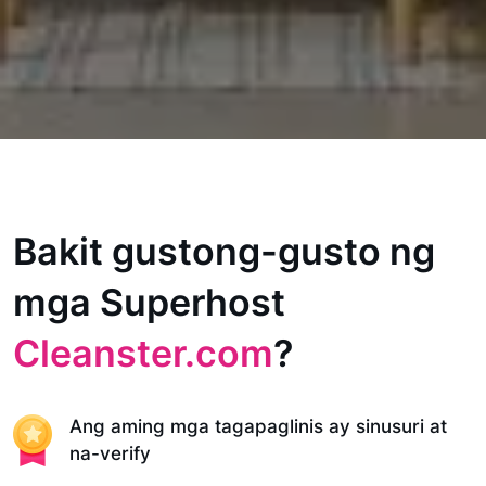
Bakit gustong-gusto ng
mga Superhost
Cleanster.com
?
Ang aming mga tagapaglinis ay sinusuri at
na-verify