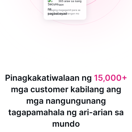
365 araw sa isang
taon
Palaging magagamit para sa
kung ano ang kailangan mo
Pinagkakatiwalaan ng
15,000+
mga customer kabilang ang
mga nangungunang
tagapamahala ng ari-arian sa
mundo