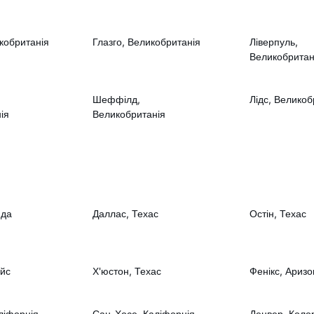
кобританія
Глазго, Великобританія
Ліверпуль,
Великобритан
Шеффілд,
Лідс, Великоб
ія
Великобританія
ида
Даллас, Техас
Остін, Техас
ойс
Х'юстон, Техас
Фенікс, Аризо
ліфорнія
Сан-Хосе, Каліфорнія
Денвер, Коло