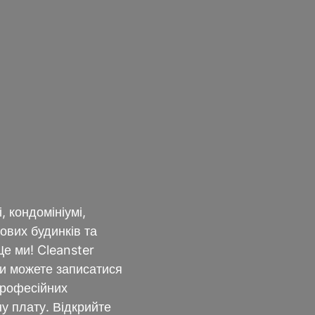
 кондомініумі,
лових будинків та
Це ми! Cleanster
ви можете записатися
професійних
ну плату. Відкрийте