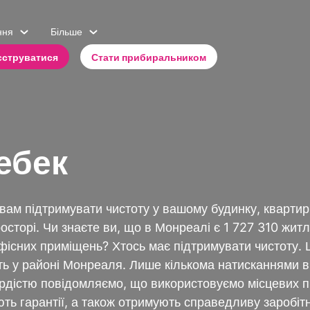
ння
Більше
єструватися
Стати прибиральником
ебек
ам підтримувати чистоту у вашому будинку, квартирі,
росторі. Чи знаєте ви, що в Монреалі є 1 727 310 жит
фісних приміщень? Хтось має підтримувати чистоту. 
ть у районі Монреаля. Лише кількома натисканнями 
гордістю повідомляємо, що використовуємо місцевих 
ють гарантії, а також отримують справедливу заробіт