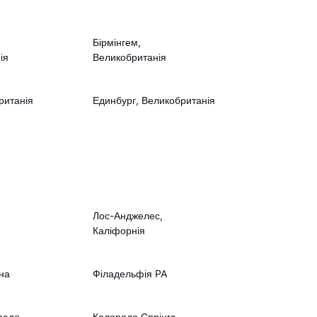
Бірмінгем,
ія
Великобританія
ританія
Единбург, Великобританія
Лос-Анджелес,
Каліфорнія
на
Філадельфія PA
радо
Колорадо Спрінгс,