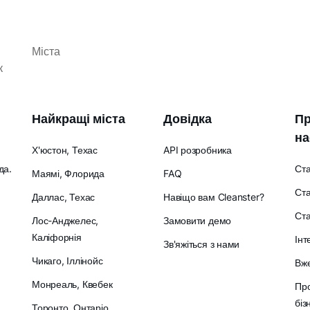
Міста
к
Найкращі міста
Довідка
Пр
на
Х'юстон, Техас
API розробника
да.
Ст
Маямі, Флорида
FAQ
Ста
Даллас, Техас
Навіщо вам Cleanster?
Ст
Лос-Анджелес,
Замовити демо
Каліфорнія
Інт
Зв'яжіться з нами
Чикаго, Іллінойс
Вже
Монреаль, Квебек
Про
біз
Торонто, Онтаріо