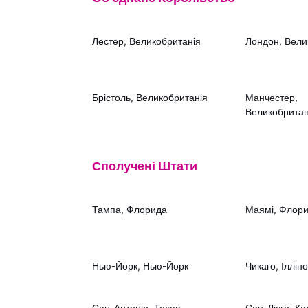
Лестер, Великобританія
Лондон, Вели
Брістоль, Великобританія
Манчестер,
Великобритан
Сполучені Штати
Тампа, Флорида
Маямі, Флор
Нью-Йорк, Нью-Йорк
Чикаго, Іллін
Сан-Антоніо, Техас
Сан-Дієго, Ка