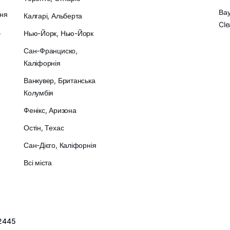
Вау
ння
Калгарі, Альберта
Cle
.
Нью-Йорк, Нью-Йорк
Сан-Франциско,
Каліфорнія
Ванкувер, Британська
Колумбія
Фенікс, Аризона
Остін, Техас
Сан-Дієго, Каліфорнія
Всі міста
2445