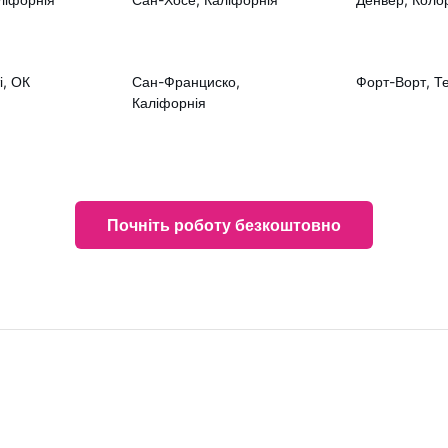
і, ОК
Сан-Франциско,
Форт-Ворт, Т
Каліфорнія
Почніть роботу безкоштовно