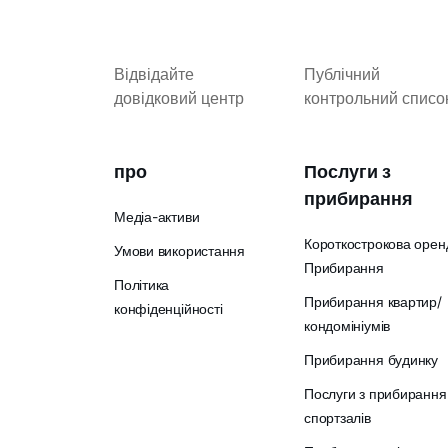
Відвідайте
Публічний
довідковий центр
контрольний списо
про
Послуги з
прибирання
Медіа-активи
Короткострокова орен
Умови використання
Прибирання
Політика
Прибирання квартир/
конфіденційності
кондомініумів
Прибирання будинку
Послуги з прибирання
спортзалів