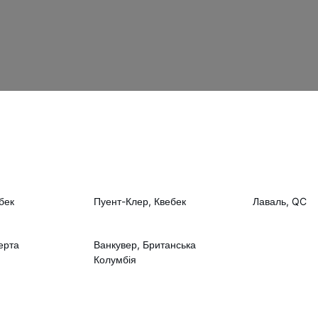
бек
Пуент-Клер, Квебек
Лаваль, QC
ерта
Ванкувер, Британська
Колумбія