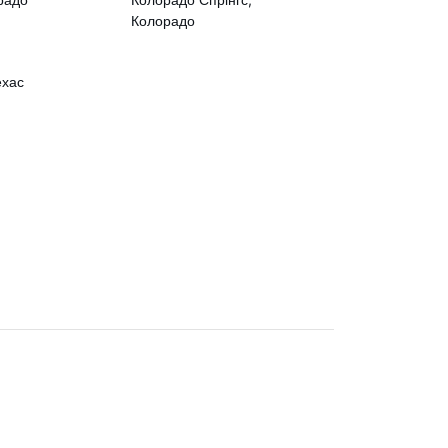
Колорадо
ехас