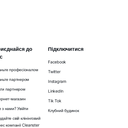
иєднайся до
Підключитися
с
Facebook
аньте професіоналом
Twitter
ньте партнером
Instagram
ати партнером
LinkedIn
ернет-магазин
Tik Tok
 з нами? Увійти
Клубний будинок
дайте свій клінінговий
нес компанії Cleanster