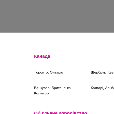
Канада
Торонто, Онтаріо
Шербрук, Кве
Ванкувер, Британська
Калгарі, Альб
Колумбія
Об'єднане Королівство