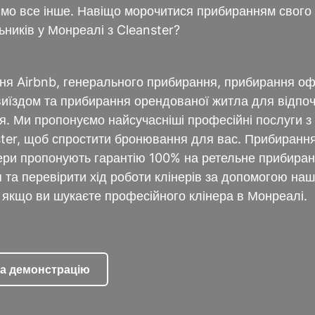
бимо все інше. Навіщо морочитися прибиранням свого 
ників у Монреалі з Cleanster?
ня Airbnb, генерального прибирання, прибирання оф
иїздом та прибирання орендованої житла для відпоч
ння. Ми пропонуємо найсучасніші професійні послуги 
ter, щоб спростити бронювання для вас. Прибиранн
нери пропонують гарантію 100% на ретельне прибира
та перевірити хід роботи клінерів за допомогою наш
, якщо ви шукаєте професійного клінера в Монреалі.
на демонстрацію