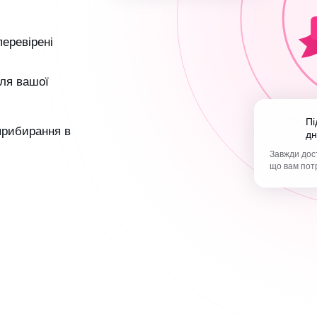
перевірені
ля вашої
Підтримка 365
 прибирання в
дн
Завжди дост
що вам пот