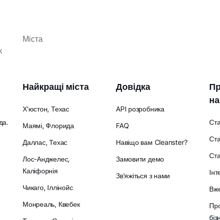
Міста
к
Найкращі міста
Довідка
Пр
на
Х'юстон, Техас
API розробника
да.
Ст
Маямі, Флорида
FAQ
Ста
Даллас, Техас
Навіщо вам Cleanster?
Ст
Лос-Анджелес,
Замовити демо
Каліфорнія
Інт
Зв'яжіться з нами
Чикаго, Іллінойс
Вже
Монреаль, Квебек
Про
біз