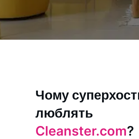
Чому суперхост
люблять
Cleanster.com
?