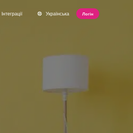
Інтеграції
Українська
Логін