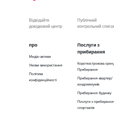
Відвідайте
Публічний
довідковий центр
контрольний списо
про
Послуги з
прибирання
Медіа-активи
Короткострокова орен
Умови використання
Прибирання
Політика
Прибирання квартир/
конфіденційності
кондомініумів
Прибирання будинку
Послуги з прибирання
спортзалів