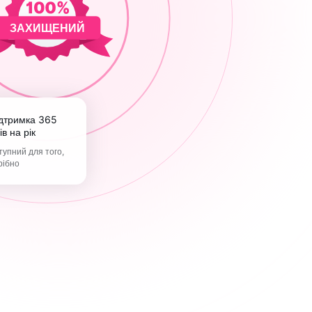
ЗАХИЩЕНИЙ
ів на рік
упний для того,
рібно