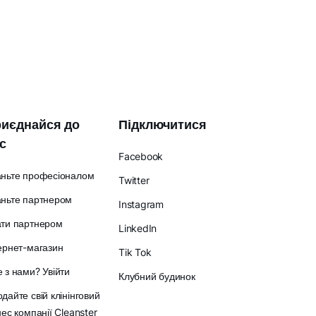
иєднайся до
Підключитися
с
Facebook
аньте професіоналом
Twitter
ньте партнером
Instagram
ати партнером
LinkedIn
ернет-магазин
Tik Tok
 з нами? Увійти
Клубний будинок
дайте свій клінінговий
нес компанії Cleanster