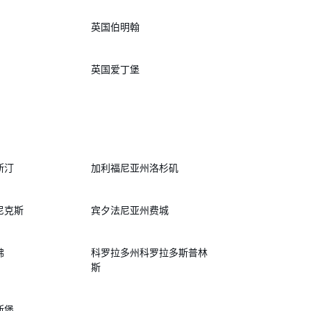
英国伯明翰
英国爱丁堡
斯汀
加利福尼亚州洛杉矶
尼克斯
宾夕法尼亚州费城
佛
科罗拉多州科罗拉多斯普林
斯
斯堡