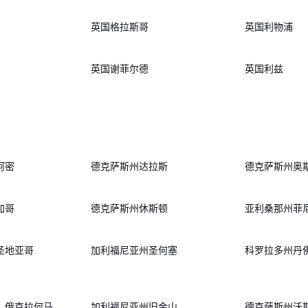
英国格拉斯哥
英国利物浦
英国谢菲尔德
英国利兹
阿密
德克萨斯州达拉斯
德克萨斯州奥
加哥
德克萨斯州休斯顿
亚利桑那州菲
圣地亚哥
加利福尼亚州圣何塞
科罗拉多州丹
，俄克拉何马
加利福尼亚州旧金山
德克萨斯州沃