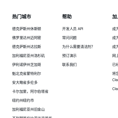
热门城市
帮助
加
德克萨斯州休斯顿
开发人员 API
成
佛罗里达州迈阿密
常问问题
成
德克萨斯州达拉斯
为什么需要清洁剂？
成
加利福尼亚州洛杉矶
预订演示
网
伊利诺伊州芝加哥
联系我们
已
魁北克省蒙特利尔
将
Cle
安大略省多伦多
Cl
卡尔加里，阿尔伯塔省
纽约州纽约市
加利福尼亚州旧金山