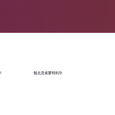
尔
魁北克省蒙特利尔