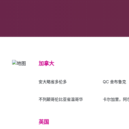
加拿大
安大略省多伦多
QC 舍布鲁克
不列颠哥伦比亚省温哥华
卡尔加里，阿
英国