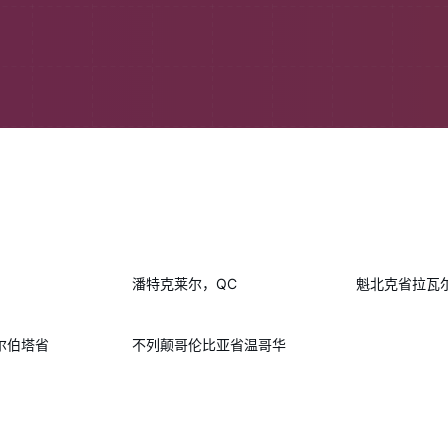
潘特克莱尔，QC
魁北克省拉瓦
尔伯塔省
不列颠哥伦比亚省温哥华