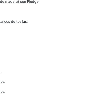
 de madera) con Pledge.
licos de toallas.
.
nos.
nos.