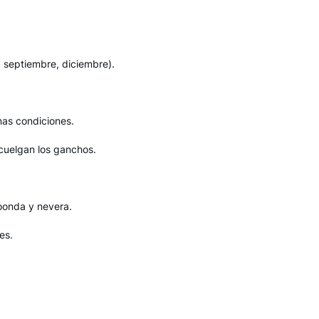
, septiembre, diciembre).
nas condiciones.
cuelgan los ganchos.
oonda y nevera.
es.