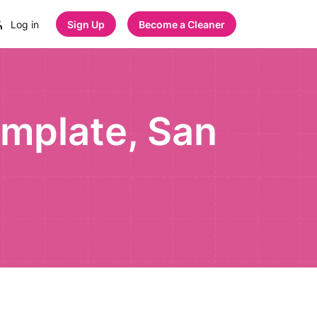
Log in
Sign Up
Become a Cleaner
emplate, San