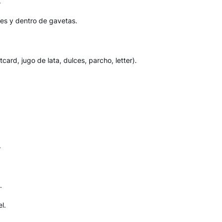
.
es y dentro de gavetas.
rd, jugo de lata, dulces, parcho, letter).
.
.
l.