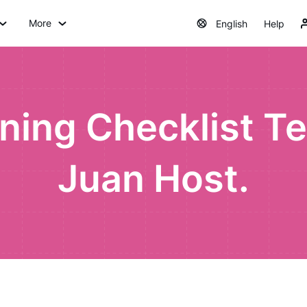
More
English
Help
ning Checklist T
Juan Host.