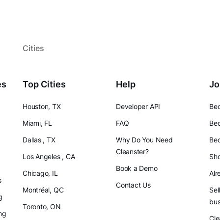
Cities
es
Top Cities
Help
Jo
Houston, TX
Developer API
Bec
Miami, FL
FAQ
Bec
Dallas , TX
Why Do You Need
Bec
Cleanster?
Los Angeles , CA
Sho
Book a Demo
Chicago, IL
Alr
s
Contact Us
Montréal, QC
Sel
g
bus
Toronto, ON
ng
Cle