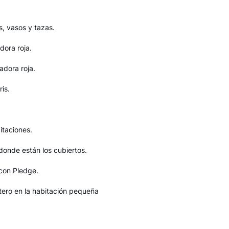
s, vasos y tazas.
dora roja.
adora roja.
is.
taciones.
donde están los cubiertos.
 con Pledge.
etero en la habitación pequeña