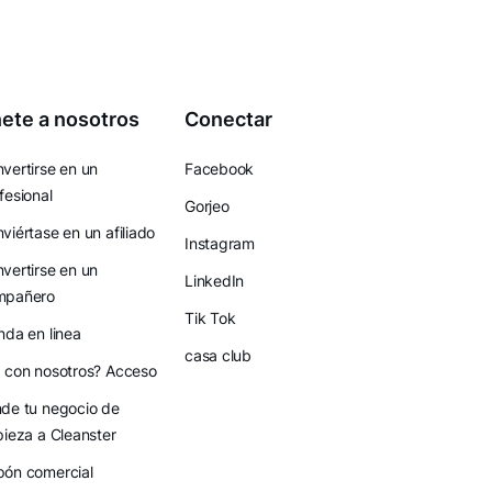
ete a nosotros
Conectar
vertirse en un
Facebook
fesional
Gorjeo
viértase en un afiliado
Instagram
vertirse en un
LinkedIn
mpañero
Tik Tok
nda en linea
casa club
 con nosotros? Acceso
de tu negocio de
pieza a Cleanster
ón comercial