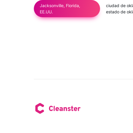
Jacksonville, Florida,
ciudad de ok
EE.UU.
estado de ok