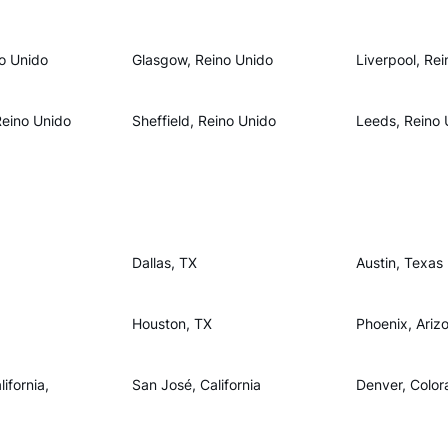
o Unido
Glasgow, Reino Unido
Liverpool, Re
Reino Unido
Sheffield, Reino Unido
Leeds, Reino 
Dallas, TX
Austin, Texas
Houston, TX
Phoenix, Ariz
ifornia,
San José, California
Denver, Color