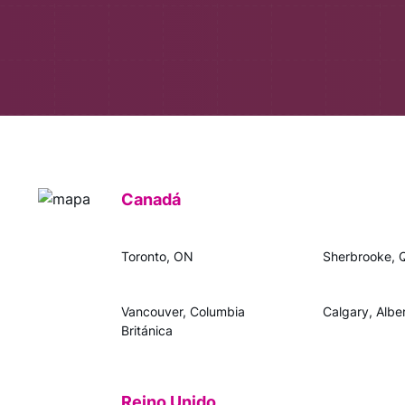
Canadá
Toronto, ON
Sherbrooke, 
Vancouver, Columbia
Calgary, Albe
Británica
Reino Unido