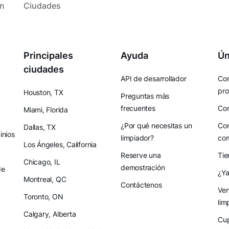
ón
Ciudades
Principales
Ayuda
Ún
ciudades
API de desarrollador
Con
pro
Houston, TX
Preguntas más
frecuentes
Con
Miami, Florida
¿Por qué necesitas un
Con
Dallas, TX
nios
limpiador?
co
Los Ángeles, California
Reserve una
Tie
Chicago, IL
demostración
de
¿Ya
Montreal, QC
Contáctenos
Ven
Toronto, ON
lim
Calgary, Alberta
Cup