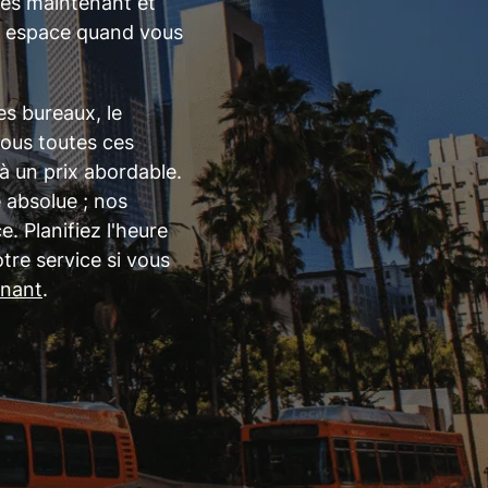
dès maintenant et
re espace quand vous
s bureaux, le
nous toutes ces
 un prix abordable.
 absolue ; nos
 Planifiez l'heure
tre service si vous
enant
.