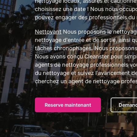
nettoyage locaux, assurés et cautionné
choisissez une date ! Nous nous occup
pouvez engager des professionnels du 
Nettoyant
Nous proposons le nettoyage 
nettoyage d'entrée et de sortie, ainsi 
tâches chronophages. Nous proposons d
Nous avons conçu Cleanster pour simplif
agents de nettoyage professionnels vou
du nettoyage et suivez l'avancement des
cherchez un agent de nettoyage profes
Reserve maintenant
Demand