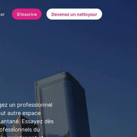
ter
S'inscrire
Devenez un nettoyeur
agez un professionnel
out autre espace
stantané. Essayez dès
rofessionnels du