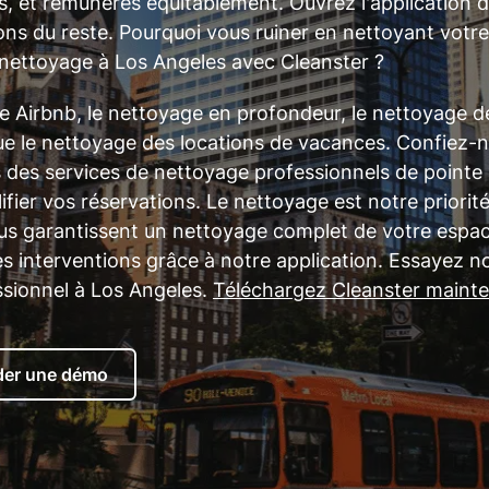
s, et rémunérés équitablement. Ouvrez l'application 
ons du reste. Pourquoi vous ruiner en nettoyant vot
nettoyage à Los Angeles avec Cleanster ?
Airbnb, le nettoyage en profondeur, le nettoyage de
que le nettoyage des locations de vacances. Confiez-
es services de nettoyage professionnels de pointe à
ier vos réservations. Le nettoyage est notre priorité
s garantissent un nettoyage complet de votre espace.
 interventions grâce à notre application. Essayez no
sionnel à Los Angeles.
Téléchargez Cleanster maint
er une démo