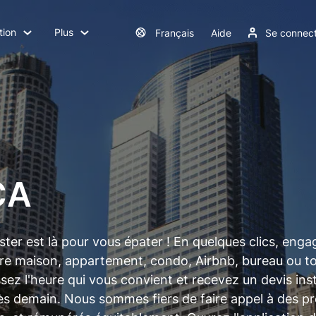
tion
Plus
Français
Aide
Se connec
CA
ster est là pour vous épater ! En quelques clics, eng
tre maison, appartement, condo, Airbnb, bureau ou t
sez l'heure qui vous convient et recevez un devis in
dès demain. Nous sommes fiers de faire appel à des p