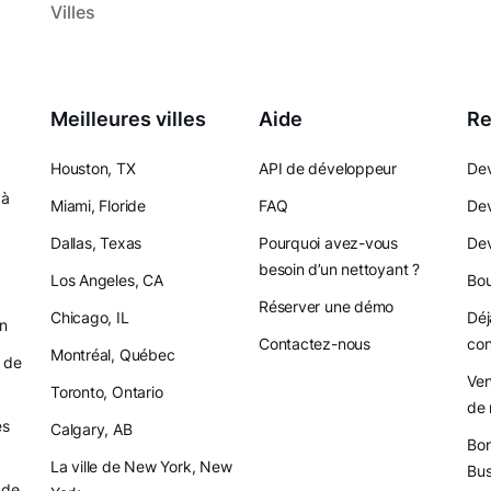
Villes
Meilleures villes
Aide
Re
Houston, TX
API de développeur
Dev
 à
Miami, Floride
FAQ
Dev
Dallas, Texas
Pourquoi avez-vous
Dev
besoin d’un nettoyant ?
Los Angeles, CA
Bou
Réserver une démo
Chicago, IL
Déj
on
Contactez-nous
con
Montréal, Québec
 de
Ven
Toronto, Ontario
de 
es
Calgary, AB
Bon
La ville de New York, New
Bus
 de