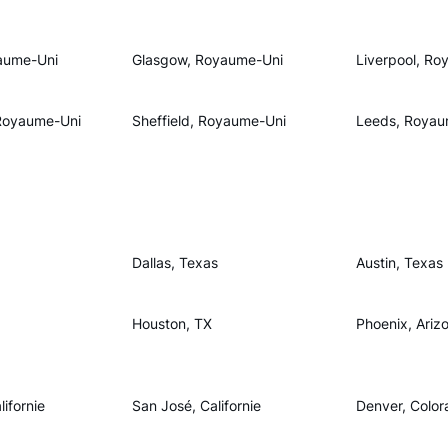
aume-Uni
Glasgow, Royaume-Uni
Liverpool, Ro
Royaume-Uni
Sheffield, Royaume-Uni
Leeds, Royau
Dallas, Texas
Austin, Texas
Houston, TX
Phoenix, Ariz
ifornie
San José, Californie
Denver, Color