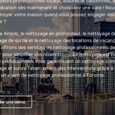
oyeurs professionnels locaux, assurés et cautionnés, 
pplication dès maintenant et choisissez une date ! N
nettoyer votre maison quand vous pouvez engager des
er ?
Airbnb, le nettoyage en profondeur, le nettoyage de
e de sortie et le nettoyage des locations de vacan
ffrons des services de nettoyage professionnels de 
our simplifier vos réservations. Le nettoyage est not
e professionnels vous garantissent un nettoyage com
age et suivre l'avancement des interventions grâce à 
 un agent de nettoyage professionnel à Toronto.
er une démo