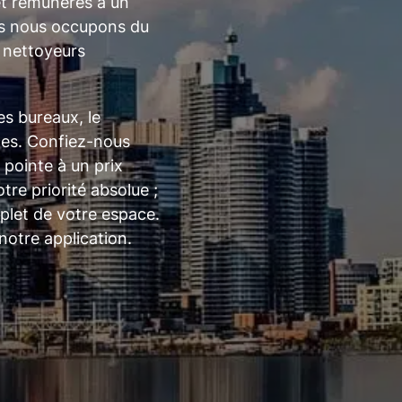
et rémunérés à un
ous nous occupons du
 nettoyeurs
s bureaux, le
ces. Confiez-nous
pointe à un prix
re priorité absolue ;
plet de votre espace.
notre application.