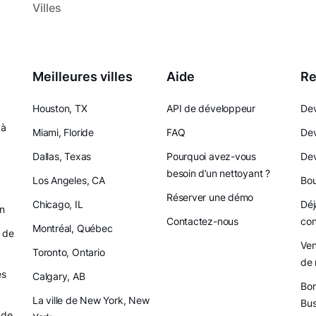
Villes
Meilleures villes
Aide
Re
Houston, TX
API de développeur
Dev
 à
Miami, Floride
FAQ
Dev
Dallas, Texas
Pourquoi avez-vous
Dev
besoin d’un nettoyant ?
Los Angeles, CA
Bou
Réserver une démo
Chicago, IL
Déj
on
Contactez-nous
con
Montréal, Québec
 de
Ven
Toronto, Ontario
de 
es
Calgary, AB
Bon
La ville de New York, New
Bus
 de