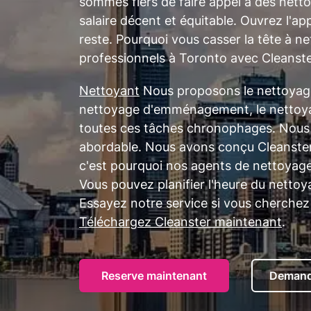
sommes fiers de faire appel à des nett
salaire décent et équitable. Ouvrez l'a
reste. Pourquoi vous casser la tête à 
professionnels à Toronto avec Cleanst
Nettoyant
Nous proposons le nettoyage 
nettoyage d'emménagement, le nettoyag
toutes ces tâches chronophages. Nous o
abordable. Nous avons conçu Cleanster p
c'est pourquoi nos agents de nettoyag
Vous pouvez planifier l'heure du nettoy
Essayez notre service si vous cherchez
Téléchargez Cleanster maintenant
.
Reserve maintenant
Demand