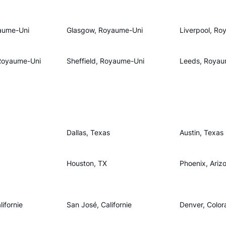
aume-Uni
Glasgow, Royaume-Uni
Liverpool, Ro
Royaume-Uni
Sheffield, Royaume-Uni
Leeds, Royau
Dallas, Texas
Austin, Texas
Houston, TX
Phoenix, Ariz
ifornie
San José, Californie
Denver, Color