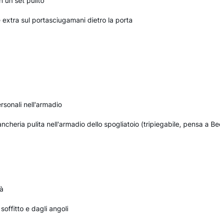
n un set pulito
extra sul portasciugamani dietro la porta
rsonali nell'armadio
ancheria pulita nell'armadio dello spogliatoio (tripiegabile, pensa a 
à
offitto e dagli angoli