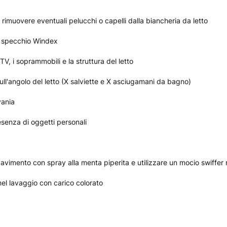
r rimuovere eventuali pelucchi o capelli dalla biancheria da letto
e specchio Windex
TV, i soprammobili e la struttura del letto
ull'angolo del letto (X salviette e X asciugamani da bagno)
vania
presenza di oggetti personali
vimento con spray alla menta piperita e utilizzare un mocio swiffer ri
nel lavaggio con carico colorato