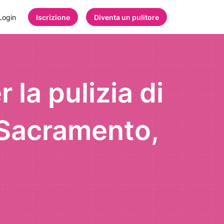
Login
Iscrizione
Diventa un pulitore
 la pulizia di
i Sacramento,