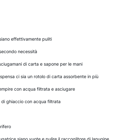
 siano effettivamente puliti
 secondo necessità
asciugamani di carta e sapone per le mani
ispensa ci sia un rotolo di carta assorbente in più
empire con acqua filtrata e asciugare
 di ghiaccio con acqua filtrata
rifero
iugatrice siano vuote e pulire il raccoglitore di lanugine