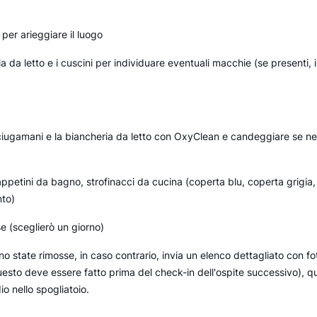
 per arieggiare il luogo
 da letto e i cuscini per individuare eventuali macchie (se presenti,
sciugamani e la biancheria da letto con OxyClean e candeggiare se nec
appetini da bagno, strofinacci da cucina (coperta blu, coperta grigi
nto)
e (sceglierò un giorno)
no state rimosse, in caso contrario, invia un elenco dettagliato con f
esto deve essere fatto prima del check-in dell'ospite successivo), qu
io nello spogliatoio.