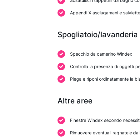
Sostituisci i tappetini da bagno co
Appendi X asciugamani e salviette 
Spogliatoio/lavanderia
Specchio da camerino Windex
Controlla la presenza di oggetti pe
Piega e riponi ordinatamente la bi
Altre aree
Finestre Windex secondo necessit
Rimuovere eventuali ragnatele dal s