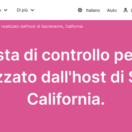
o
Di più
Italiano
Aiuto
b realizzato dall'host di Sacramento, California.
sta di controllo per
zzato dall'host d
California.