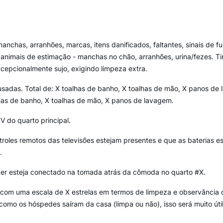
anchas, arranhões, marcas, itens danificados, faltantes, sinais de f
 de animais de estimação - manchas no chão, arranhões, urina/fezes.
cepcionalmente sujo, exigindo limpeza extra.
usadas. Total de: X toalhas de banho, X toalhas de mão, X panos d
has de banho, X toalhas de mão, X panos de lavagem.
TV do quarto principal.
troles remotos das televisões estejam presentes e que as baterias e
.
nder esteja conectado na tomada atrás da cômoda no quarto #X.
com uma escala de X estrelas em termos de limpeza e observância 
omo os hóspedes saíram da casa (limpa ou não), isso será muito útil