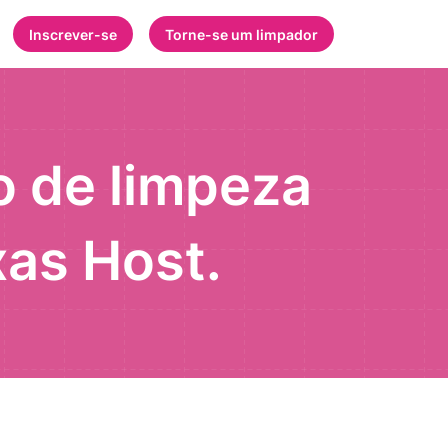
Inscrever-se
Torne-se um limpador
o de limpeza
xas Host.