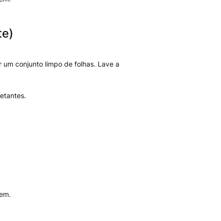
te)
r um conjunto limpo de folhas. Lave a
etantes.
gem.