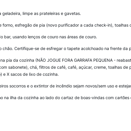
 geladeira, limpe as prateleiras e gavetas.
 forno, esfregão de pia (novo purificador a cada check-in), toalhas 
o bar, usando lenços de couro nas áreas de couro.
o chão. Certifique-se de esfregar o tapete acolchoado na frente da p
ra na pia da cozinha (NÃO JOGUE FORA GARRAFA PEQUENA - reabast
m sabonete), chá, filtros de café, café, açúcar, creme, toalhas de p
) e X sacos de lixo de cozinha.
meiros socorros e o extintor de incêndio sejam novos/sem uso e este
 na ilha da cozinha ao lado do cartaz de boas-vindas com cartões d