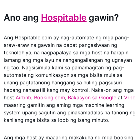
Ano ang
Hospitable
gawin?
Ang Hospitable.com ay nag-automate ng mga pang-
araw-araw na gawain na dapat pangasiwaan ng
teknolohiya, na nagpapalaya sa mga host na harapin
lamang ang mga isyu na nangangailangan ng ugnayan
ng tao. Nagsisimula kami sa pamamagitan ng pag-
automate ng komunikasyon sa mga bisita mula sa
unang pagtatanong hanggang sa huling pagsusuri
habang nananatili kang may kontrol. Naka-on ang mga
host
Airbnb
,
Booking.com
,
Bakasyon sa Google
at
Vrbo
maaaring gamitin ang aming mga machine learning
system upang sagutin ang pinakamadalas na tanong ng
kanilang mga bisita sa loob ng isang minuto.
Ang mga host ay maaaring makakuha ng mga booking