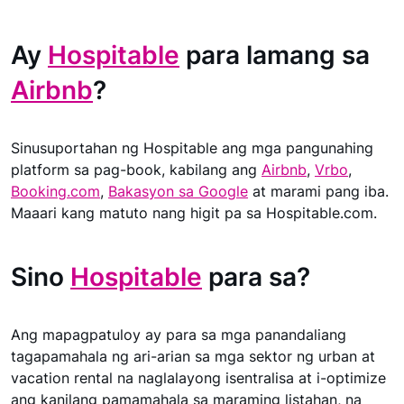
Ay
Hospitable
para lamang sa
Airbnb
?
Sinusuportahan ng Hospitable ang mga pangunahing
platform sa pag-book, kabilang ang
Airbnb
,
Vrbo
,
Booking.com
,
Bakasyon sa Google
at marami pang iba.
Maaari kang matuto nang higit pa sa Hospitable.com.
Sino
Hospitable
para sa?
Ang mapagpatuloy ay para sa mga panandaliang
tagapamahala ng ari-arian sa mga sektor ng urban at
vacation rental na naglalayong isentralisa at i-optimize
ang kanilang pamamahala sa maraming listahan, na