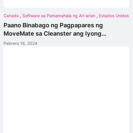
Canada
,
Software sa Pamamahala ng Ari-arian
,
Estados Unidos
Paano Binabago ng Pagpapares ng
MoveMate sa Cleanster ang Iyong
Karanasan sa Paglipat
Pebrero 16, 2024