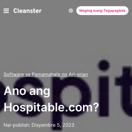
Maging isang Tagapaglinis
Software sa Pamamahala ng Ari-arian
Ano ang
Hospitable.com?
Nai-publish: Disyembre 5, 2023