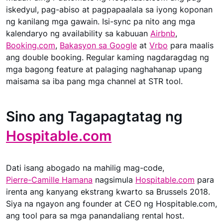
iskedyul, pag-abiso at pagpapaalala sa iyong koponan
ng kanilang mga gawain. Isi-sync pa nito ang mga
kalendaryo ng availability sa kabuuan
Airbnb
,
Booking.com
,
Bakasyon sa Google
at
Vrbo
para maalis
ang double booking. Regular kaming nagdaragdag ng
mga bagong feature at palaging naghahanap upang
maisama sa iba pang mga channel at STR tool.
Sino ang Tagapagtatag ng
Hospitable.com
Dati isang abogado na mahilig mag-code,
Pierre-Camille Hamana
nagsimula
Hospitable.com
para
irenta ang kanyang ekstrang kwarto sa Brussels 2018.
Siya na ngayon ang founder at CEO ng Hospitable.com,
ang tool para sa mga panandaliang rental host.