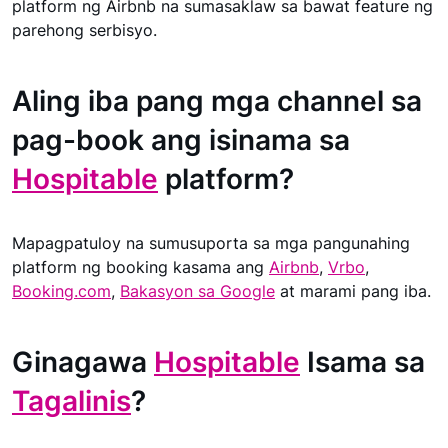
platform ng Airbnb na sumasaklaw sa bawat feature ng
parehong serbisyo.
Aling iba pang mga channel sa
pag-book ang isinama sa
Hospitable
platform?
Mapagpatuloy na sumusuporta sa mga pangunahing
platform ng booking kasama ang
Airbnb
,
Vrbo
,
Booking.com
,
Bakasyon sa Google
at marami pang iba.
Ginagawa
Hospitable
Isama sa
Tagalinis
?