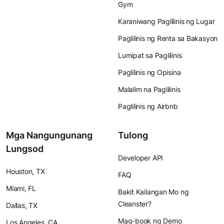
Gym
Karaniwang Paglilinis ng Lugar
Paglilinis ng Renta sa Bakasyon
Lumipat sa Paglilinis
Paglilinis ng Opisina
Malalim na Paglilinis
Paglilinis ng Airbnb
Mga Nangungunang
Tulong
Lungsod
Developer API
Houston, TX
FAQ
Miami, FL
Bakit Kailangan Mo ng
Cleanster?
Dallas, TX
Mag-book ng Demo
Los Angeles, CA