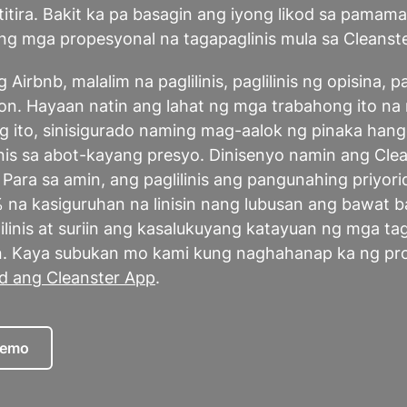
tira. Bakit ka pa basagin ang iyong likod sa pamamag
 ng mga propesyonal na tagapaglinis mula sa Cleanst
Airbnb, malalim na paglilinis, paglilinis ng opisina, pa
syon. Hayaan natin ang lahat ng mga trabahong ito n
 ito, sinisigurado naming mag-aalok ng pinaka han
inis sa abot-kayang presyo. Dinisenyo namin ang Cle
 Para sa amin, ang paglilinis ang pangunahing priyor
na kasiguruhan na linisin nang lubusan ang bawat ba
ilinis at suriin ang kasalukuyang katayuan ng mga ta
n. Kaya subukan mo kami kung naghahanap ka ng pr
d ang Cleanster App
.
Demo