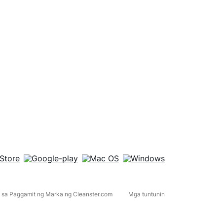
 sa Paggamit ng Marka ng Cleanster.com
Mga tuntunin