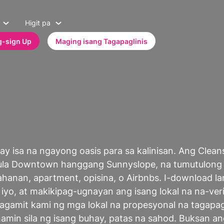
Higit pa
-sign Up
Maging isang Tagapaglinis
" ay isa na ngayong oasis para sa kalinisan. Ang Clean
 mula Downtown hanggang Sunnyslope, na tumutulong 
tahanan, apartment, opisina, o Airbnbs. I-download la
iyo, at makikipag-ugnayan ang isang lokal na na-veri
agamit kami ng mga lokal na propesyonal na tagapag
amin sila ng isang buhay, patas na sahod. Buksan a