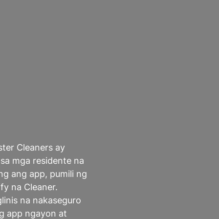
ster Cleaners ay
sa mga residente na
ng ang app, pumili ng
fy na Cleaner.
linis na nakaseguro
ng app ngayon at