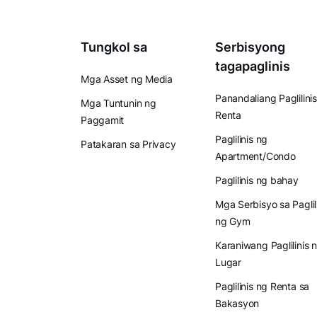
Tungkol sa
Serbisyong
tagapaglinis
Mga Asset ng Media
Panandaliang Paglilinis
Mga Tuntunin ng
Renta
Paggamit
Paglilinis ng
Patakaran sa Privacy
Apartment/Condo
Paglilinis ng bahay
Mga Serbisyo sa Paglil
ng Gym
Karaniwang Paglilinis 
Lugar
Paglilinis ng Renta sa
Bakasyon