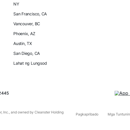
NY
San Francisco, CA
Vancouver, BC
Phoenix, AZ
Austin, TX
San Diego, CA
Lahat ng Lungsod
2445
er, Inc., and owned by Cleanster Holding
Pagkapribado
Mga Tuntunin