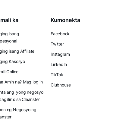
mali ka
Kumonekta
ing isang
Facebook
pesyonal
Twitter
ing isang Affiliate
Instagram
ging Kasosyo
LinkedIn
ili Online
TikTok
a Amin na? Mag log in
Clubhouse
nta ang iyong negosyo
paglilinis sa Cleanster
pon ng Negosyo ng
anster