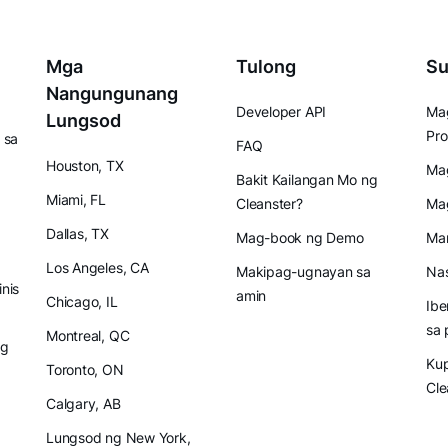
Mga
Tulong
Su
Nangungunang
Developer API
Mag
Lungsod
Pro
 sa
FAQ
Houston, TX
Mag
Bakit Kailangan Mo ng
Miami, FL
Cleanster?
Ma
Dallas, TX
Mag-book ng Demo
Mam
Los Angeles, CA
Makipag-ugnayan sa
Nas
inis
amin
Chicago, IL
Ibe
sa 
Montreal, QC
ng
Ku
Toronto, ON
Cle
Calgary, AB
Lungsod ng New York,