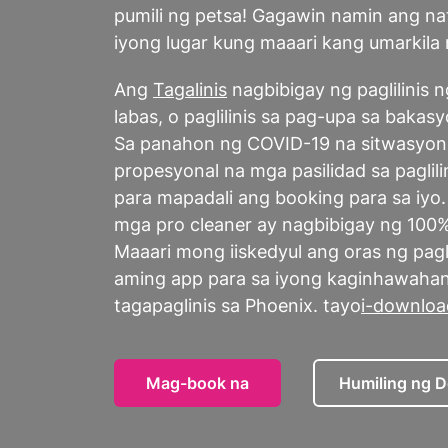
pumili ng petsa! Gagawin namin ang nati
iyong lugar kung maaari kang umarkila
Ang
Tagalinis
nagbibigay ng paglilinis ng 
labas, o paglilinis sa pag-upa sa baka
Sa panahon ng COVID-19 na sitwasyong
propesyonal na mga pasilidad sa paglil
para mapadali ang booking para sa iyo.
mga pro cleaner ay nagbibigay ng 100% 
Maaari mong iiskedyul ang oras ng pagl
aming app para sa iyong kaginhawaha
tagapaglinis sa Phoenix. tayo
i-downloa
Mag-book na
Humiling ng 