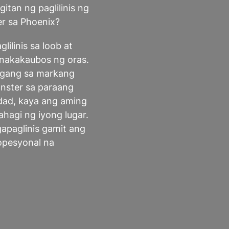
itan ng paglilinis ng
er sa Phoenix?
glilinis sa loob at
a nakakaubos ng oras.
ggang sa markang
anster sa paraang
idad, kaya ang aming
hagi ng iyong lugar.
gapaglinis gamit ang
opesyonal na