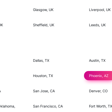
Glasgow, UK
Liverpool, UK
UK
Sheffield, UK
Leeds, UK
Dallas, TX
Austin, TX
Houston, TX
Phoenix, AZ
A
San Jose, CA
Denver, CO
Oklahoma,
San Francisco, CA
Fort Worth, T