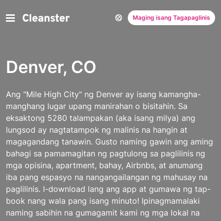
Maging isang Tagapaglinis
Denver, CO
Ang "Mile High City" ng Denver ay isang kamangha-
manghang lugar upang manirahan o bisitahin. Sa
eksaktong 5280 talampakan (aka isang milya) ang
lungsod ay nagtatampok ng malinis na hangin at
magagandang tanawin. Gusto naming gawin ang aming
bahagi sa pamamagitan ng pagtulong sa paglilinis ng
mga opisina, apartment, bahay, Airbnbs, at anumang
iba pang espasyo na nangangailangan ng mahusay na
paglilinis. I-download lang ang app at gumawa ng tap-
book nang wala pang isang minuto!
Ipinagmamalaki
naming sabihin na gumagamit kami ng mga lokal na