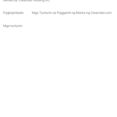
owned by Cleanster Holding Inc.
Pagkapribado
Mga Tuntunin sa Paggamit ng Marka ng Cleanster.com
Mga tuntunin