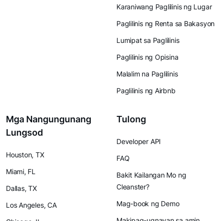
Karaniwang Paglilinis ng Lugar
Paglilinis ng Renta sa Bakasyon
Lumipat sa Paglilinis
Paglilinis ng Opisina
Malalim na Paglilinis
Paglilinis ng Airbnb
Mga Nangungunang
Tulong
Lungsod
Developer API
Houston, TX
FAQ
Miami, FL
Bakit Kailangan Mo ng
Cleanster?
Dallas, TX
Mag-book ng Demo
Los Angeles, CA
Makipag-ugnayan sa amin