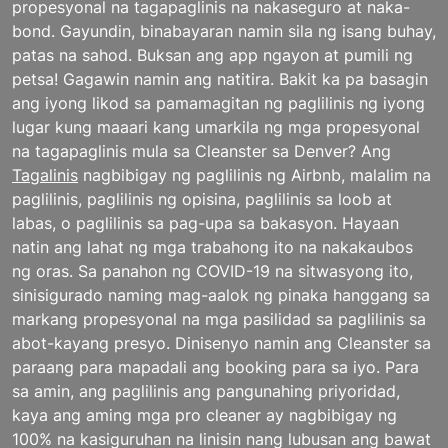
propesyonal na tagapaglinis na nakaseguro at naka-
bond. Gayundin, binabayaran namin sila ng isang buhay,
patas na sahod. Buksan ang app ngayon at pumili ng
petsa! Gagawin namin ang natitira. Bakit ka pa basagin
ang iyong likod sa pamamagitan ng paglilinis ng iyong
lugar kung maaari kang umarkila ng mga propesyonal
na tagapaglinis mula sa Cleanster sa Denver? Ang
Tagalinis
nagbibigay ng paglilinis ng Airbnb, malalim na
paglilinis, paglilinis ng opisina, paglilinis sa loob at
labas, o paglilinis sa pag-upa sa bakasyon. Hayaan
natin ang lahat ng mga trabahong ito na nakakaubos
ng oras. Sa panahon ng COVID-19 na sitwasyong ito,
sinisigurado naming mag-aalok ng pinaka hanggang sa
markang propesyonal na mga pasilidad sa paglilinis sa
abot-kayang presyo. Dinisenyo namin ang Cleanster sa
paraang para mapadali ang booking para sa iyo. Para
sa amin, ang paglilinis ang pangunahing priyoridad,
kaya ang aming mga pro cleaner ay nagbibigay ng
100% na kasiguruhan na linisin nang lubusan ang bawat