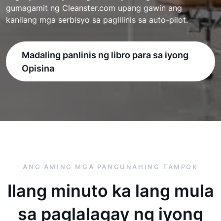
gumagamit ng Cleanster.com upang gawin ang
kanilang mga serbisyo sa paglilinis sa auto-pilot.
Madaling panlinis ng libro para sa iyong
Opisina
ANG AMING MGA PANGUNAHING TAMPOK
Ilang minuto ka lang mula
sa paglalagay ng iyong