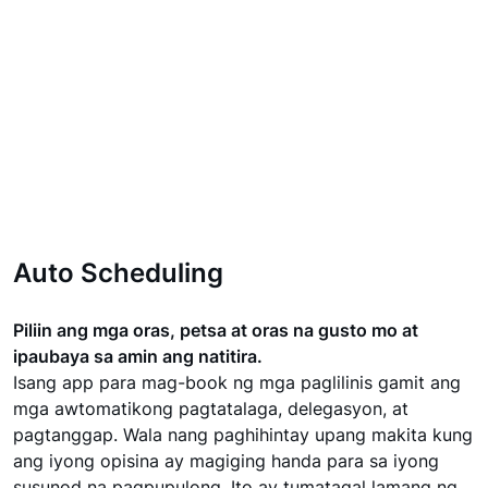
Auto Scheduling
Piliin ang mga oras, petsa at oras na gusto mo at
ipaubaya sa amin ang natitira.
Isang app para mag-book ng mga paglilinis gamit ang
mga awtomatikong pagtatalaga, delegasyon, at
pagtanggap. Wala nang paghihintay upang makita kung
ang iyong opisina ay magiging handa para sa iyong
susunod na pagpupulong. Ito ay tumatagal lamang ng