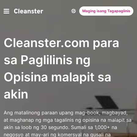
Maging isang Tagapaglinis
Cleanster.com para
sa Paglilinis ng
Opisina malapit sa
akin
Ang matalinong paraan upang mag-book, magbayad,
at maghanap ng mga tagalinis ng opisina na malapit sa
akin sa loob ng 30 segundo. Sumali sa 1,000+ na
negosyo at may-ari ng komersyal na gusali na