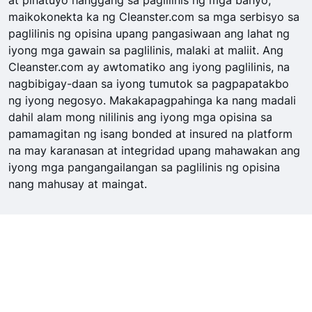
at pinatuyo hanggang sa paglilinis ng mga banyo,
maikokonekta ka ng Cleanster.com sa mga serbisyo sa
paglilinis ng opisina upang pangasiwaan ang lahat ng
iyong mga gawain sa paglilinis, malaki at maliit. Ang
Cleanster.com ay awtomatiko ang iyong paglilinis, na
nagbibigay-daan sa iyong tumutok sa pagpapatakbo
ng iyong negosyo. Makakapagpahinga ka nang madali
dahil alam mong nililinis ang iyong mga opisina sa
pamamagitan ng isang bonded at insured na platform
na may karanasan at integridad upang mahawakan ang
iyong mga pangangailangan sa paglilinis ng opisina
nang mahusay at maingat.