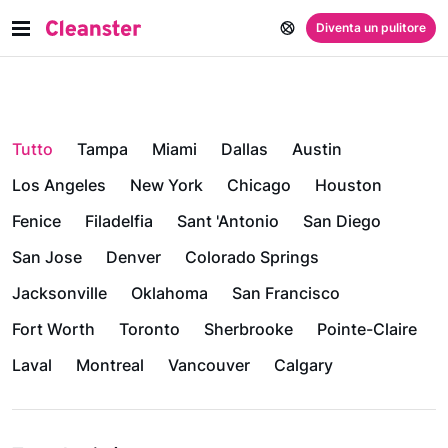
Diventa un pulitore
Tutto
Tampa
Miami
Dallas
Austin
Los Angeles
New York
Chicago
Houston
Fenice
Filadelfia
Sant 'Antonio
San Diego
San Jose
Denver
Colorado Springs
Jacksonville
Oklahoma
San Francisco
Fort Worth
Toronto
Sherbrooke
Pointe-Claire
Laval
Montreal
Vancouver
Calgary